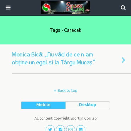
Tags › Caracak
Monica Bîcă: „Nu văd de ce n-am
obține un egal și la Târgu Mureș”
Back to top
Mobile
Desktop
All content Copyright Sport in Gorj .ro