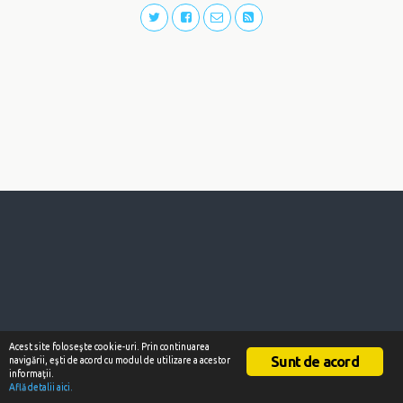
Acest site foloseşte cookie-uri. Prin continuarea
Sunt de acord
navigării, eşti de acord cu modul de utilizare a acestor
informaţii.
Află detalii aici.