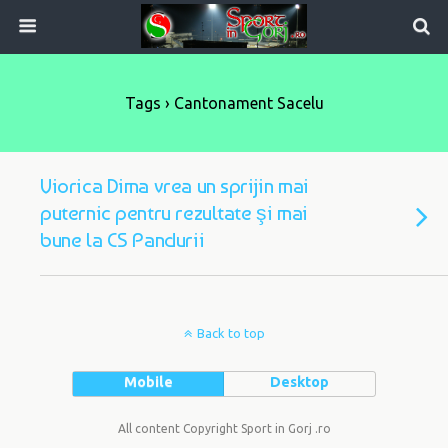
Tags › Cantonament Sacelu
Viorica Dima vrea un sprijin mai
puternic pentru rezultate şi mai
bune la CS Pandurii
Back to top
Mobile
Desktop
All content Copyright Sport in Gorj .ro