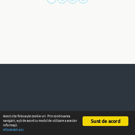
Acest site foloseşte cookie-uri. Prin continuarea
Sunt de acord
navigării, eşti de acord cu modul de utilizare a acestor
informaţii.
Află detalii aici.