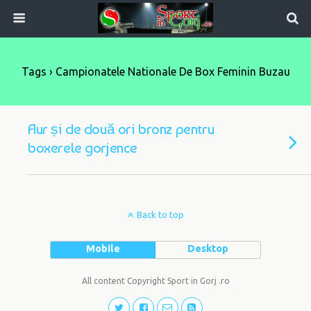
Tags › Campionatele Nationale De Box Feminin Buzau
Aur și de două ori bronz pentru
boxerele gorjence
Back to top
Mobile
Desktop
All content Copyright Sport in Gorj .ro