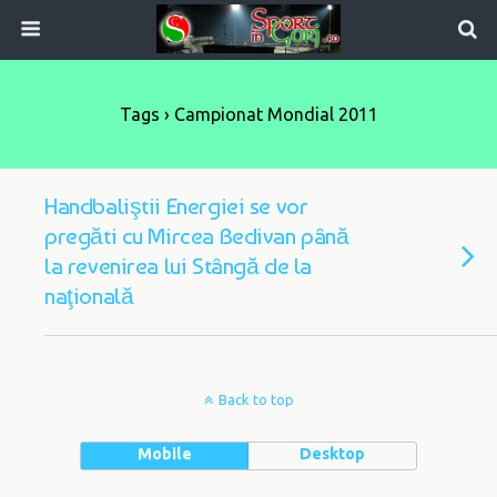
Tags › Campionat Mondial 2011
Handbaliştii Energiei se vor
pregăti cu Mircea Bedivan până
la revenirea lui Stângă de la
naţională
Back to top
Mobile
Desktop