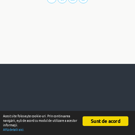
Acest site foloseşte cookie-uri. Prin continuarea
Sunt de acord
navigării, eşti de acord cu modul de utilizare a acestor
informaţii.
Află detalii aici.