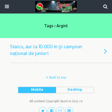
Tags › Argint
Staicu, aur la 10.000 m şi campion
naţional de juniori
Back to top
Mobile
Desktop
All content Copyright Sport in Gorj .ro