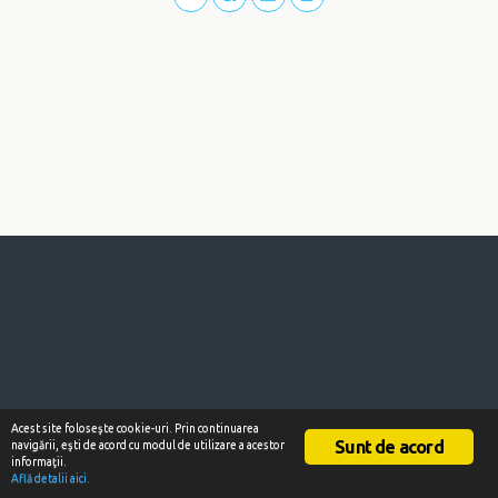
Acest site foloseşte cookie-uri. Prin continuarea
Sunt de acord
navigării, eşti de acord cu modul de utilizare a acestor
informaţii.
Află detalii aici.