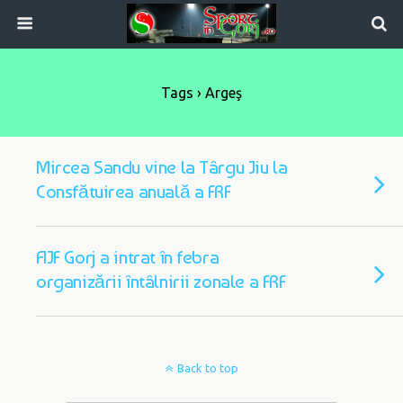
Tags › Argeş
Mircea Sandu vine la Târgu Jiu la
Consfătuirea anuală a FRF
AJF Gorj a intrat în febra
organizării întâlnirii zonale a FRF
Back to top