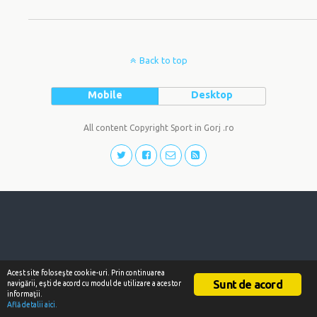
Back to top
Mobile
Desktop
All content Copyright Sport in Gorj .ro
Acest site foloseşte cookie-uri. Prin continuarea
Sunt de acord
navigării, eşti de acord cu modul de utilizare a acestor
informaţii.
Află detalii aici.