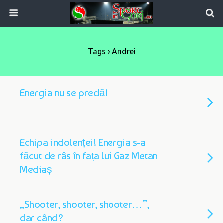
Tags › Andrei
Energia nu se predă!
Echipa indolenței! Energia s-a
făcut de râs în fața lui Gaz Metan
Mediaș
„Shooter, shooter, shooter…”,
dar când?