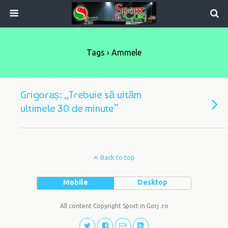
Tags › Ammele
Grigoraș: „Trebuie să uităm
ultimele 30 de minute”
Back to top
Mobile
Desktop
All content Copyright Sport in Gorj .ro