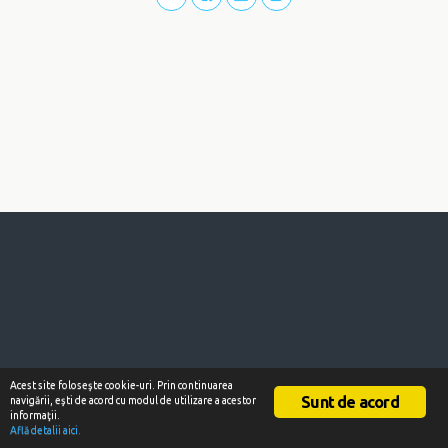
Acest site foloseşte cookie-uri. Prin continuarea
Sunt de acord
navigării, eşti de acord cu modul de utilizare a acestor
informaţii.
Află detalii aici.