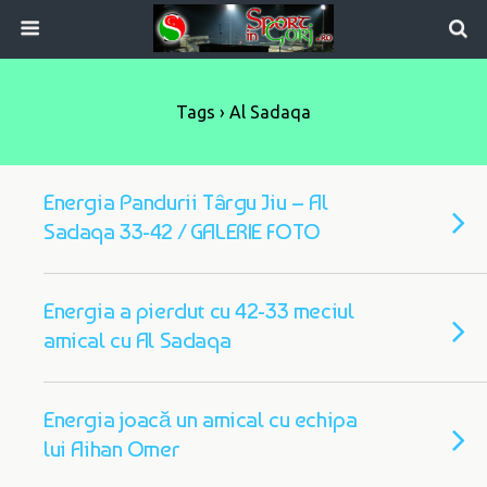
Tags › Al Sadaqa
Energia Pandurii Târgu Jiu – Al
Sadaqa 33-42 / GALERIE FOTO
Energia a pierdut cu 42-33 meciul
amical cu Al Sadaqa
Energia joacă un amical cu echipa
lui Aihan Omer