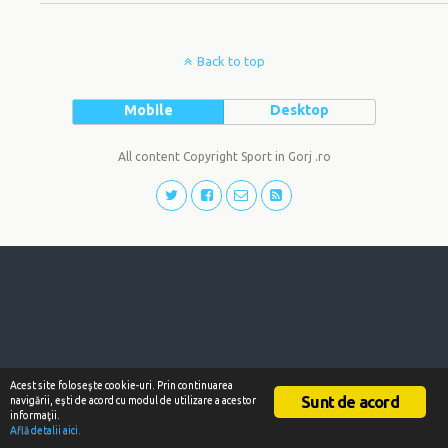
Back to top
Mobile
Desktop
All content Copyright Sport in Gorj .ro
Acest site foloseşte cookie-uri. Prin continuarea
Sunt de acord
navigării, eşti de acord cu modul de utilizare a acestor
informaţii.
Află detalii aici.