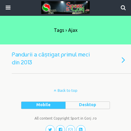
Tags › Ajax
Pandurii a câștigat primul meci
din 2013
Back to top
Mobile
Desktop
All content Copyright Sport in Gorj .ro