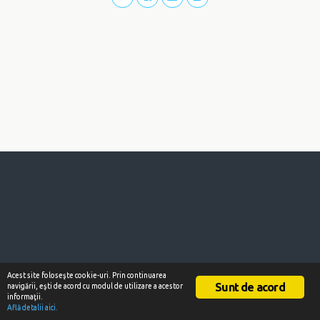
Acest site foloseşte cookie-uri. Prin continuarea
Sunt de acord
navigării, eşti de acord cu modul de utilizare a acestor
informaţii.
Află detalii aici.