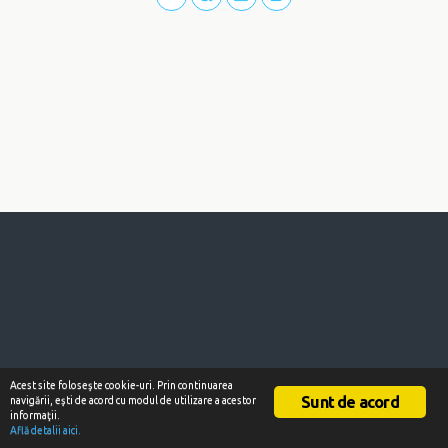
Acest site foloseşte cookie-uri. Prin continuarea
Sunt de acord
navigării, eşti de acord cu modul de utilizare a acestor
informaţii.
Află detalii aici.