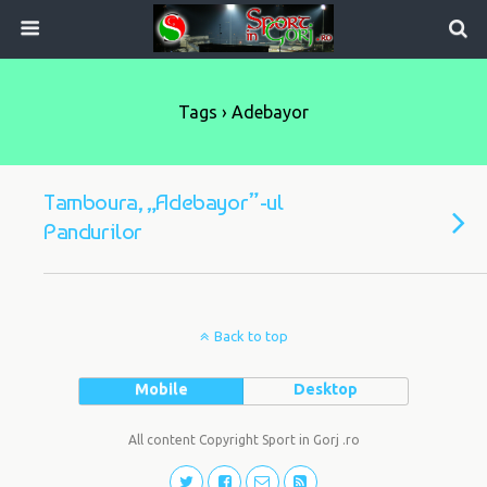
Tags › Adebayor
Tamboura, „Adebayor”-ul
Pandurilor
Back to top
Mobile
Desktop
All content Copyright Sport in Gorj .ro