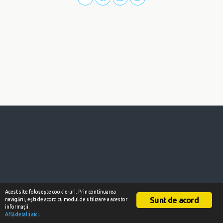
Acest site foloseşte cookie-uri. Prin continuarea
Sunt de acord
navigării, eşti de acord cu modul de utilizare a acestor
informaţii.
Află detalii aici.