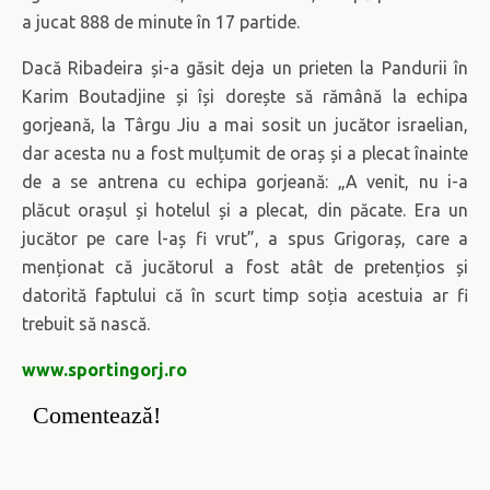
a jucat 888 de minute în 17 partide.
Dacă Ribadeira și-a găsit deja un prieten la Pandurii în
Karim Boutadjine și își dorește să rămână la echipa
gorjeană, la Târgu Jiu a mai sosit un jucător israelian,
dar acesta nu a fost mulțumit de oraș și a plecat înainte
de a se antrena cu echipa gorjeană: „A venit, nu i-a
plăcut orașul și hotelul și a plecat, din păcate. Era un
jucător pe care l-aș fi vrut”, a spus Grigoraș, care a
menționat că jucătorul a fost atât de pretențios și
datorită faptului că în scurt timp soția acestuia ar fi
trebuit să nască.
www.sportingorj.ro
Comentează!