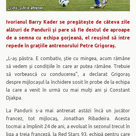
Ivorianul Barry Kader se pregătește de câteva zile
alături de Pandurii și pare să fie destul de aproape
de a semna cu echipa gorjeană, el reușind să intre
repede în grațiile antrenorului Petre Grigoraș.
„L-aș păstra. E combativ, știe cu mingea, acum rămâne
să vedem și condițiile în care ar putea rămâne. Trebuie
să vorbească cu conducerea”, a declarat Grigoraș
despre mijlocașul la închidere sosit în probe de la echipa
la care a venit în urmă cu mai mulți ani și Constant
Djakpa.
La Pandurii s-a mai antrenat astăzi încă un jucător
francez, tot mijlocaș, Jonathan Ribadeira. Acesta
tocmai a împlinit 24 de ani, a evoluat în sezonul trecut în
liga a treia franceză, la Red Stars 93, echipă pentru care