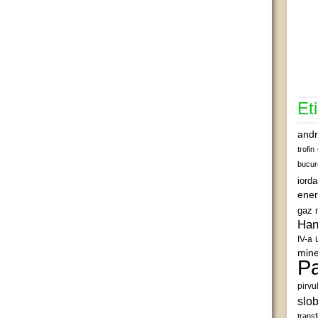
Et
andr
trofin
bucur
iord
ener
gaz 
Han
IV-a
mine
Pa
pirvu
slob
transf