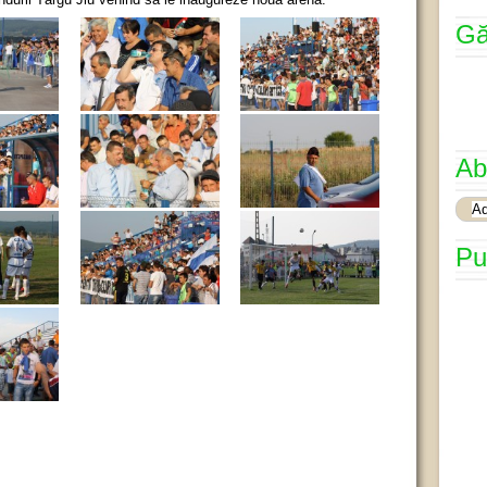
Gă
Ab
Pu