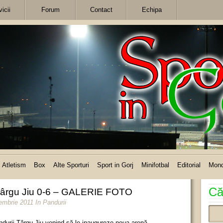
icii
Forum
Contact
Echipa
Atletism
Box
Alte Sporturi
Sport in Gorj
Minifotbal
Editorial
Mon
Că
i Târgu Jiu 0-6 – GALERIE FOTO
tembrie 2011
In
Pandurii
andurii Târgu Jiu venind să le inaugureze noua arenă.