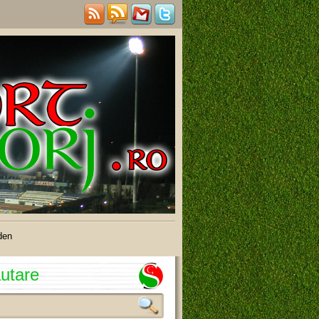
den
utare