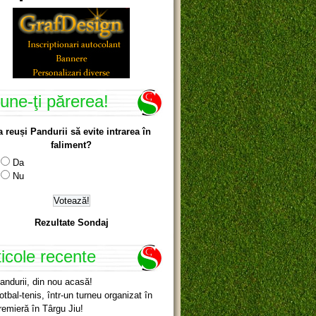
une-ţi părerea!
a reuși Pandurii să evite intrarea în
faliment?
Da
Nu
Rezultate Sondaj
ticole recente
andurii, din nou acasă!
otbal-tenis, într-un turneu organizat în
remieră în Târgu Jiu!