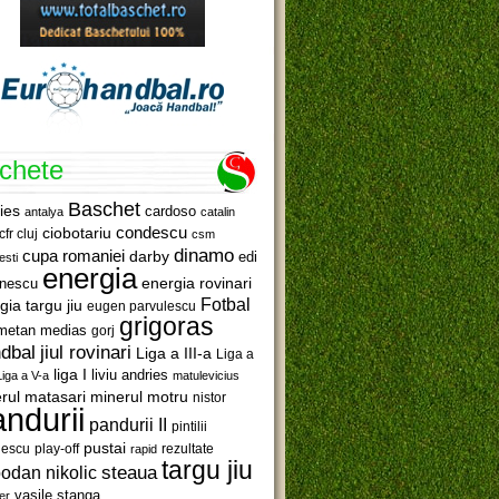
ichete
Baschet
ies
cardoso
antalya
catalin
ciobotariu
condescu
cfr cluj
csm
dinamo
cupa romaniei
darby
edi
esti
energia
anescu
energia rovinari
Fotbal
gia targu jiu
eugen parvulescu
grigoras
metan medias
gorj
jiul rovinari
dbal
Liga a III-a
Liga a
liga I
liviu andries
Liga a V-a
matulevicius
minerul motru
rul matasari
nistor
ndurii
pandurii II
pintilii
pustai
lescu
rezultate
play-off
rapid
targu jiu
steaua
odan nikolic
vasile stanga
er