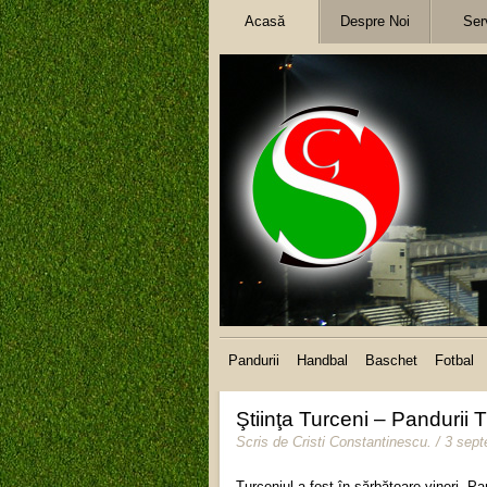
Acasă
Despre Noi
Serv
Pandurii
Handbal
Baschet
Fotbal
Ştiinţa Turceni – Panduri
Scris de
Cristi Constantinescu
.
/ 3 sep
Turceniul a fost în sărbătoare vineri, P