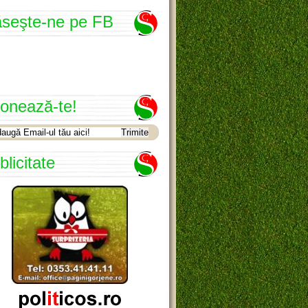
seşte-ne pe FB
onează-te!
blicitate