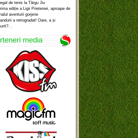
egal de tenis la Târgu Jiu
rima ediție a Ligii Prieteniei, aproape de
inalul aventurii gorjene
andurii a retrogradat! Oare, a și
urit?…
rteneri media