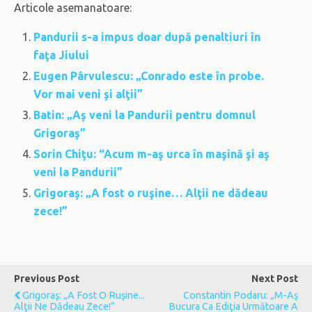
Articole asemanatoare:
Pandurii s-a impus doar după penaltiuri în
faţa Jiului
Eugen Pârvulescu: „Conrado este în probe.
Vor mai veni şi alţii”
Batin: „Aş veni la Pandurii pentru domnul
Grigoraş”
Sorin Chiţu: “Acum m-aş urca în maşină şi aş
veni la Pandurii”
Grigoraş: „A fost o ruşine… Alţii ne dădeau
zece!”
Previous Post
Next Post
Grigoraş: „A Fost O Ruşine...
Constantin Podaru: „M-Aş
Alţii Ne Dădeau Zece!”
Bucura Ca Ediţia Următoare A