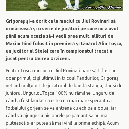
Grigoraş şi-a dorit ca la meciul cu Jiul Rovinari să
urmărească şi o serie de jucători pe care nu a avut
până acum ocazia să-i vadă prea mult, alături de
Maxim fiind folosit în premieră şi tânărul Alin Toşca,
un jucător al Stelei care în campionatul trecut a
jucat pentru Unirea Urziceni.
Pentru Toşca meciul cu Jiul Rovinari pare să fi fost nu
doar primul, ci şi ultimul în tricoul Pandurilor, Grigoraş
nefiind mulţumit de jucătorul de bandă stânga, dar şi de
juniorul Unguru: „Toşca 100% nu rămâne. Unguru de
când a fost lăudat că este cea mai mare speranţă a
fotbalului gorjean se va antrena cu echipa a doua, iar
când va ajunge cu picioarele pe pământ să nu mai
plutească s-ar putea să mai vină la prima echipă. Acum