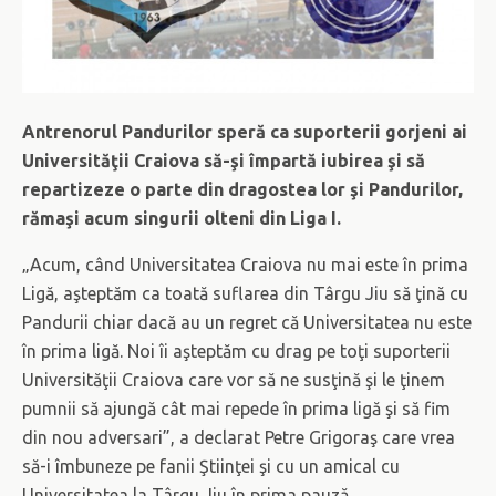
Antrenorul Pandurilor speră ca suporterii gorjeni ai
Universităţii Craiova să-şi împartă iubirea şi să
repartizeze o parte din dragostea lor şi Pandurilor,
rămaşi acum singurii olteni din Liga I.
„Acum, când Universitatea Craiova nu mai este în prima
Ligă, aşteptăm ca toată suflarea din Târgu Jiu să ţină cu
Pandurii chiar dacă au un regret că Universitatea nu este
în prima ligă. Noi îi aşteptăm cu drag pe toţi suporterii
Universităţii Craiova care vor să ne susţină şi le ţinem
pumnii să ajungă cât mai repede în prima ligă şi să fim
din nou adversari”, a declarat Petre Grigoraş care vrea
să-i îmbuneze pe fanii Ştiinţei şi cu un amical cu
Universitatea la Târgu Jiu în prima pauză