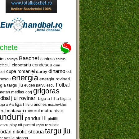
ichete
Baschet
ies
cardoso
antalya
catalin
ciobotariu
condescu
cfr cluj
csm
dinamo
cupa romaniei
darby
edi
esti
energia
anescu
energia rovinari
Fotbal
gia targu jiu
eugen parvulescu
grigoras
metan medias
gorj
jiul rovinari
dbal
Liga a III-a
Liga a
liga I
liviu andries
Liga a V-a
matulevicius
minerul motru
rul matasari
nistor
ndurii
pandurii II
pintilii
pustai
lescu
rezultate
play-off
rapid
targu jiu
steaua
odan nikolic
vasile stanga
er