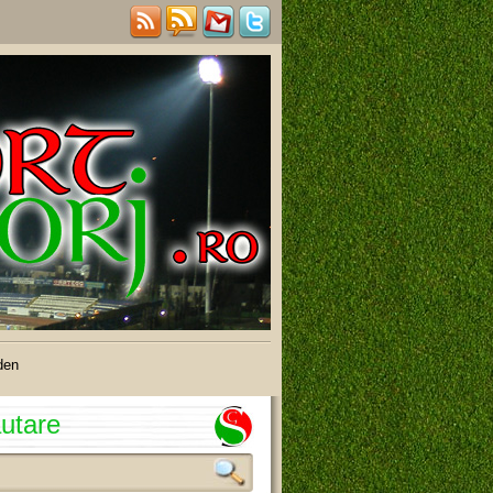
den
utare