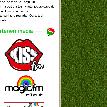
egal de tenis la Târgu Jiu
rima ediție a Ligii Prieteniei, aproape de
inalul aventurii gorjene
andurii a retrogradat! Oare, a și
urit?…
rteneri media