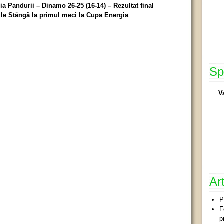
 Pandurii – Dinamo 26-25 (16-14) – Rezultat final
sile Stângă la primul meci la Cupa Energia
Sp
V
Ar
P
F
p