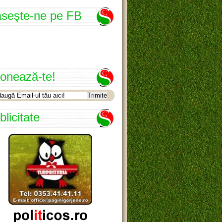
seşte-ne pe FB
onează-te!
blicitate