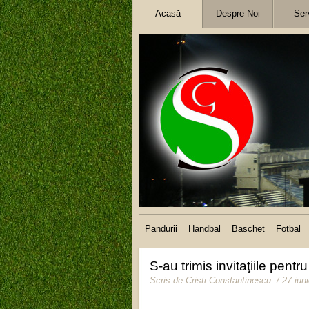
Acasă
Despre Noi
Serv
Pandurii
Handbal
Baschet
Fotbal
S-au trimis invitaţiile pent
Scris de
Cristi Constantinescu
.
/ 27 iun