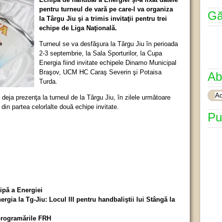
pentru turneul de vară pe care-l va organiza
Gă
la Târgu Jiu şi a trimis invitaţii pentru trei
echipe de Liga Naţională.
Turneul se va desfăşura la Târgu Jiu în perioada
2-3 septembrie, la Sala Sporturilor, la Cupa
Energia fiind invitate echipele Dinamo Municipal
Braşov, UCM HC Caraş Severin şi Potaisa
Ab
Turda.
eja prezenţa la turneul de la Târgu Jiu, în zilele următoare
din partea celorlalte două echipe invitate.
Pu
ipă a Energiei
gia la Tg-Jiu: Locul III pentru handbaliştii lui Stângă la
programările FRH