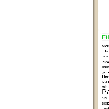
Et
andr
trofin
bucur
iord
ener
gaz 
Han
IV-a
mine
Pa
pirvu
slob
transf