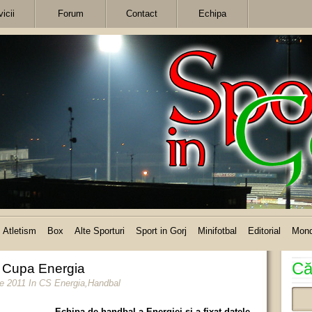
icii
Forum
Contact
Echipa
Atletism
Box
Alte Sporturi
Sport in Gorj
Minifotbal
Editorial
Mon
Că
ru Cupa Energia
ie 2011
In
CS Energia
,
Handbal
Echipa de handbal a Energiei şi-a fixat datele