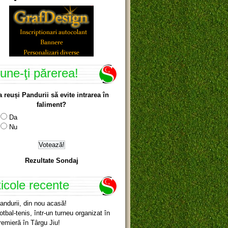
une-ţi părerea!
a reuși Pandurii să evite intrarea în
faliment?
Da
Nu
Rezultate Sondaj
ticole recente
andurii, din nou acasă!
otbal-tenis, într-un turneu organizat în
remieră în Târgu Jiu!