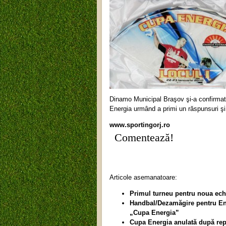
Dinamo Municipal Braşov şi-a confirmat d
Energia urmând a primi un răspunsuri şi 
www.sportingorj.ro
Comentează!
Articole asemanatoare:
Primul turneu pentru noua ech
Handbal/Dezamăgire pentru Ener
„Cupa Energia”
Cupa Energia anulată după re