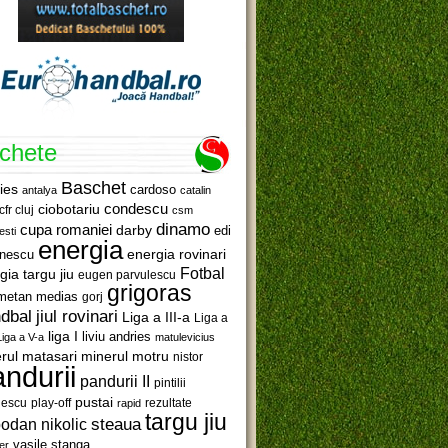
ichete
Baschet
ies
cardoso
antalya
catalin
ciobotariu
condescu
cfr cluj
csm
dinamo
cupa romaniei
darby
edi
esti
energia
anescu
energia rovinari
Fotbal
gia targu jiu
eugen parvulescu
grigoras
metan medias
gorj
jiul rovinari
dbal
Liga a III-a
Liga a
liga I
liviu andries
Liga a V-a
matulevicius
minerul motru
rul matasari
nistor
ndurii
pandurii II
pintilii
pustai
lescu
rezultate
play-off
rapid
targu jiu
steaua
odan nikolic
vasile stanga
er