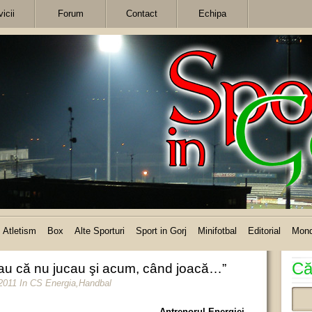
icii
Forum
Contact
Echipa
Atletism
Box
Alte Sporturi
Sport in Gorj
Minifotbal
Editorial
Mon
Că
itau că nu jucau şi acum, când joacă…”
 2011
In
CS Energia
,
Handbal
Antrenorul Energiei