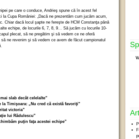
chipei pe care o conduce, Andrieş spune că în acest fel
ici la Cupa României: „Dacă ne prezentăm cum jucăm acum,
c. Chiar dacă locul şapte ne fereşte de HCM Constanţa până
elalte echipe, de locurile 6, 7, 8, 9… Să jucăm cu locurile 10-
capul plecat, să ne pregătim şi să vedem ce ne oferă
, să ne revenim şi să vedem ce avem de făcut campionatul
Sp
i.
V
mai slab decât celelalte”
 la Timişoara: „Nu cred că există favoriţi”
tat victoria”
Ar
aţie lui Rădulescu”
chimbăm puţin faţa acestei echipe”
P
F
p