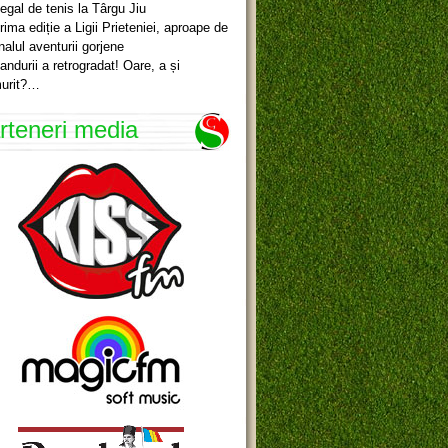
egal de tenis la Târgu Jiu
rima ediție a Ligii Prieteniei, aproape de
inalul aventurii gorjene
andurii a retrogradat! Oare, a și
urit?…
rteneri media