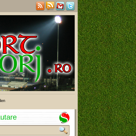
den
utare