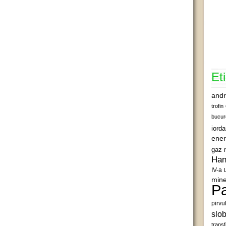
Et
andr
trofin
bucur
iord
ener
gaz 
Han
IV-a
mine
Pa
pirvu
slob
transf