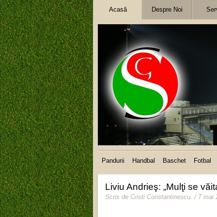
Acasă
Despre Noi
Serv
Pandurii
Handbal
Baschet
Fotbal
Liviu Andrieş: „Mulţi se vă
Scris de
Cristi Constantinescu
.
/ 7 mai