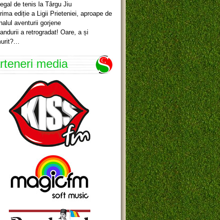
egal de tenis la Târgu Jiu
rima ediție a Ligii Prieteniei, aproape de
inalul aventurii gorjene
andurii a retrogradat! Oare, a și
urit?…
rteneri media