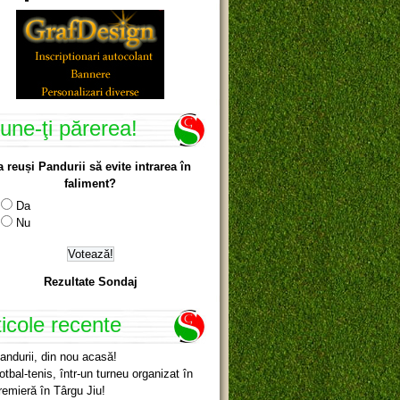
une-ţi părerea!
a reuși Pandurii să evite intrarea în
faliment?
Da
Nu
Rezultate Sondaj
ticole recente
andurii, din nou acasă!
otbal-tenis, într-un turneu organizat în
remieră în Târgu Jiu!