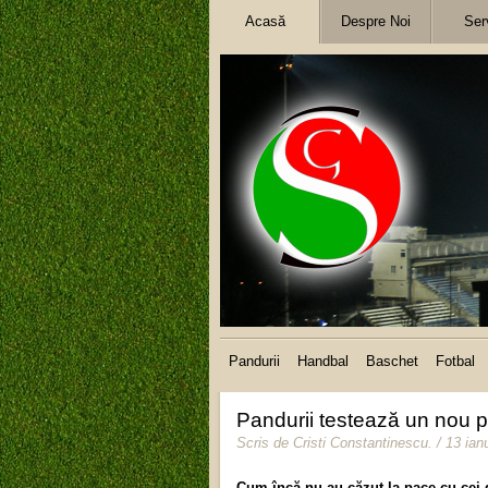
Acasă
Despre Noi
Serv
Pandurii
Handbal
Baschet
Fotbal
Pandurii testează un nou p
Scris de
Cristi Constantinescu
.
/ 13 ian
Cum încă nu au căzut la pace cu cei de