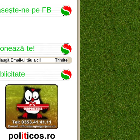
seşte-ne pe FB
onează-te!
blicitate