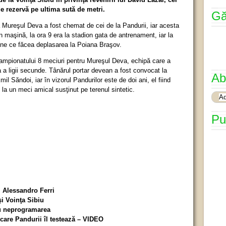
de rezervă pe ultima sută de metri.
Gă
a Mureşul Deva a fost chemat de cei de la Pandurii, iar acesta
n maşină, la ora 9 era la stadion gata de antrenament, iar la
jene ce făcea deplasarea la Poiana Braşov.
 campionatului 8 meciuri pentru Mureşul Deva, echipă care a
a a ligii secunde. Tânărul portar devean a fost convocat la
Ab
Emil Săndoi, iar în vizorul Pandurilor este de doi ani, el fiind
la un meci amical susţinut pe terenul sintetic.
Pu
ul Alessandro Ferri
 şi Voinţa Sibiu
cu neprogramarea
 care Pandurii îl testează – VIDEO