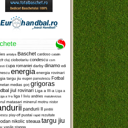
ichete
Baschet
ies
cardoso
antalya
catalin
ciobotariu
condescu
cfr cluj
csm
dinamo
cupa romaniei
darby
edi
esti
energia
anescu
energia rovinari
Fotbal
gia targu jiu
eugen parvulescu
grigoras
metan medias
gorj
jiul rovinari
dbal
Liga a III-a
Liga a
liga I
liviu andries
Liga a V-a
matulevicius
minerul motru
rul matasari
nistor
ndurii
pandurii II
pintilii
pustai
lescu
rezultate
play-off
rapid
targu jiu
steaua
odan nikolic
vasile stanga
er