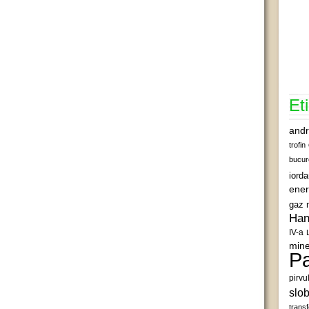
Et
andr
trofin
bucur
iord
ener
gaz 
Han
IV-a
mine
Pa
pirvu
slob
transf