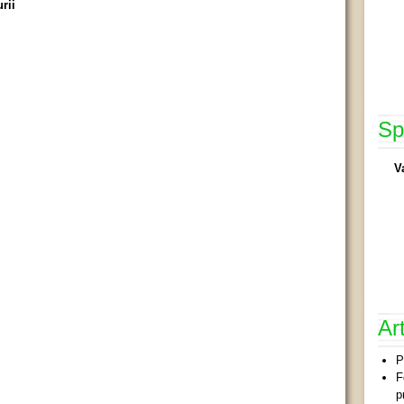
rii
Sp
V
Ar
P
F
p