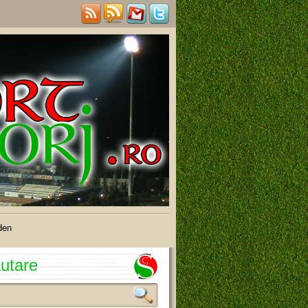
den
utare