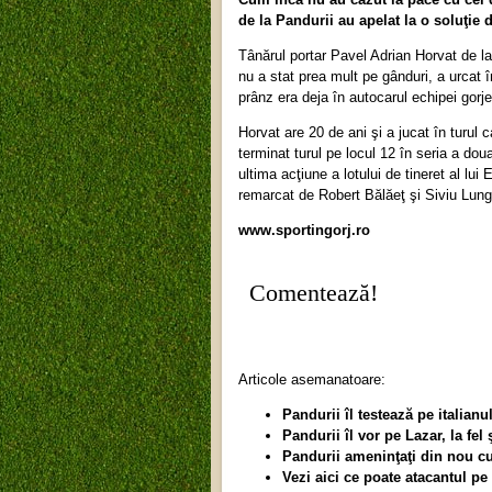
de la Pandurii au apelat la o soluţie 
Tânărul portar Pavel Adrian Horvat de l
nu a stat prea mult pe gânduri, a urcat î
prânz era deja în autocarul echipei gor
Horvat are 20 de ani şi a jucat în turul
terminat turul pe locul 12 în seria a dou
ultima acţiune a lotului de tineret al lui 
remarcat de Robert Bălăeţ şi Siviu Lung 
www.sportingorj.ro
Comentează!
Articole asemanatoare:
Pandurii îl testează pe italian
Pandurii îl vor pe Lazar, la fel
Pandurii ameninţaţi din nou 
Vezi aici ce poate atacantul pe