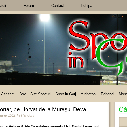
icii
Forum
Contact
Echipa
Atletism
Box
Alte Sporturi
Sport in Gorj
Minifotbal
Editorial
Mon
Că
ortar, pe Horvat de la Mureşul Deva
uarie 2011
In
Pandurii
 la Voinţa Sibiu în privinţa revenirii lui David Lazar, cei