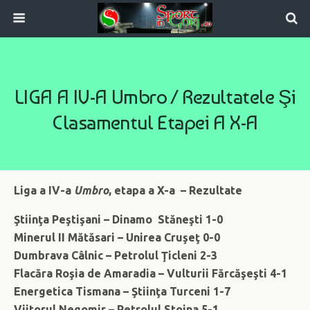
LIGA A IV-A Umbro / Rezultatele Şi
Clasamentul Etapei A X-A
Liga a IV-a
Umbro
, etapa a X-a – Rezultate
Ştiinţa Peştişani – Dinamo Stăneşti 1-0
Minerul II Mătăsari – Unirea Cruşeţ 0-0
Dumbrava Câlnic – Petrolul Ţicleni 2-3
Flacăra Roşia de Amaradia – Vulturii Fărcăşeşti 4-1
Energetica Tismana – Ştiinţa Turceni 1-7
Viitorul Negomir – Petrolul Stoina 5-1