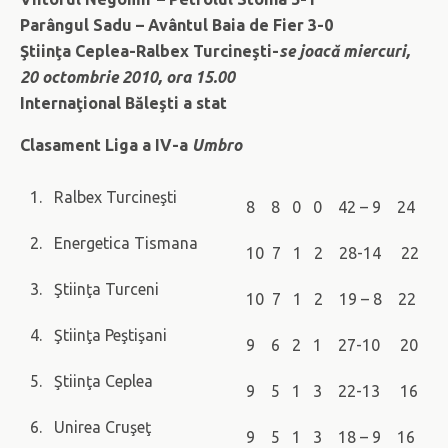
Parângul Sadu – Av
ântul Baia de Fier 3-0
Ştiinţa Ceplea-Ralbex Turcineşti-
se joacă miercuri,
20 octombrie 2010, ora 15.00
Internaţional Băleşti a stat
Clasament Liga a IV-a
Umbro
1. Ralbex Turcineşti
8 8 0 0 42 – 9 24
2. Energetica Tismana
10 7 1 2 28-14 22
3. Ştiinţa Turceni
10 7 1 2 19 – 8 22
4. Ştiinţa Peştişani
9 6 2 1 27-10 20
5. Ştiinţa Ceplea
9 5 1 3 22-13 16
6. Unirea Cruşeţ
9 5 1 3 18 – 9 16