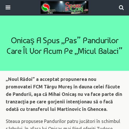
Onicaş A Spus „pas” Pandurilor
Care Îl Vor Acum Pe „micul Balaci”
„Noul Rădoi” a acceptat propunerea nou
promovatei FCM Târgu Mureş în dauna celei făcute
de Pandurii, aşa că Mihai Onicaş nu va face parte din
tranzacţia pe care gorjenii intenţionau să o facă
odată cu transferul lui Martinovic în Ghencea.
Steaua propusese Pandurilor patru jucători în schimbul
sârbului, în afara lui Onicaş mai fiind oferiţi Tudose,