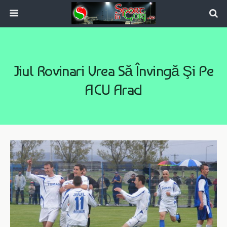
Jiul Rovinari Vrea Să Învingă Şi Pe
ACU Arad