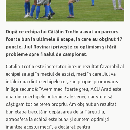
După ce echipa lui Cătălin Trofin a avut un parcurs
foarte bun în ultimele 8 etape, în care au obţinut 17
puncte, Jiul Rovinari priveşte cu optimism şi fără
probleme spre finalul de campionat.
Cătălin Trofin este încrezător într-un rezultat favorabil al
echipei sale şi în meciul de astăzi, meci în care Jiul va
întâlni una dintre echipele ce şi-au propus promovarea
în liga secundă: “Avem meci foarte greu, ACU Arad este
una dintre echipele puternice ale seriei, dar vrem să
câştigăm tot pe teren propriu. Am obţinut un rezultat
bun etapa trecută în deplasarea de la Târgu Jiu,
atmosfera la echipă este bună şi suntem optimişti
înaintea acestui meci”, a declarat pentru