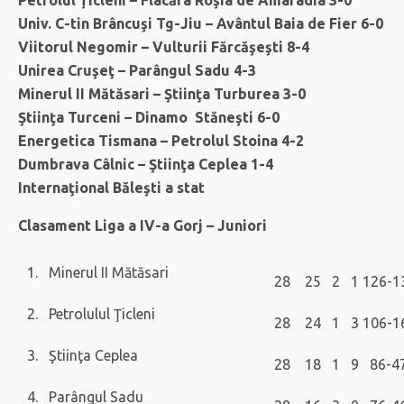
Petrolul Ţicleni – Flacăra Roşia de Amaradia 3-0
Univ. C-tin Brâncuşi Tg-Jiu – Avântul Baia de Fier 6-0
Viitorul Negomir – Vulturii Fărcăşeşti 8-4
Unirea Cruşeţ – Parângul Sadu 4-3
Minerul II Mătăsari – Ştiinţa Turburea 3-0
Ştiinţa Turceni – Dinamo Stăneşti 6-0
Energetica Tismana – Petrolul Stoina 4-2
Dumbrava Câlnic – Ştiinţa Ceplea 1-4
Internaţional Băleşti a stat
Clasament Liga a IV-a Gorj – Juniori
1. Minerul II Mătăsari
28 25 2 1 126-1
2. Petrolulul Ţicleni
28 24 1 3 106-
3. Ştiinţa Ceplea
28 18 1 9 86-
4. Parângul Sadu