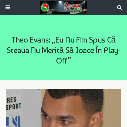
Theo Evans: „Eu Nu Am Spus Că
Steaua Nu Merită Să Joace În Play-
Off”