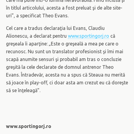
în titlul articolului, acesta a fost preluat şi de alte site-
uri”, a specificat Theo Evans.
Cel care a tradus declaraţia lui Evans, Claudiu
Alionescu, a declarat pentru
www.sportingorj.ro
că
greşeala îi aparţine: „Este o greşeală a mea pe care o
recunosc. Nu sunt un translator profesionist şi îmi mai
scapă anumite sensuri şi probabil am tras o concluzie
greşită la cele declarate de domnul antrenor Theo
Evans. Întradevăr, acesta nu a spus că Steaua nu merită
să joace în play-off, ci doar asta am crezut eu că doreşte
să se înţeleagă”.
www.sportingorj.ro