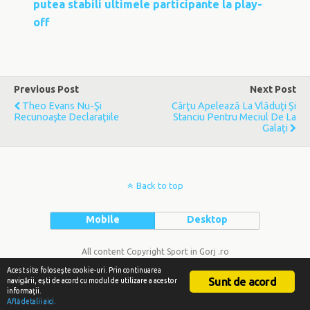
putea stabili ultimele participante la play-
off
Previous Post
Next Post
Theo Evans Nu-Şi
Cârţu Apelează La Vlăduţi Şi
Recunoaşte Declaraţiile
Stanciu Pentru Meciul De La
Galaţi
Back to top
Mobile
Desktop
All content Copyright Sport in Gorj .ro
Acest site foloseşte cookie-uri. Prin continuarea
Sunt de acord
navigării, eşti de acord cu modul de utilizare a acestor
informaţii.
Află detalii aici.