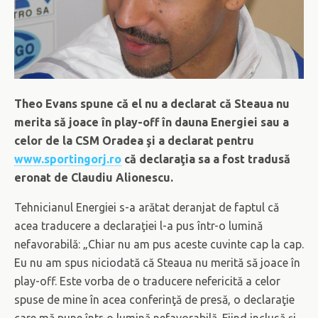
Theo Evans spune că el nu a declarat că Steaua nu
merita să joace în play-off în dauna Energiei sau a
celor de la CSM Oradea şi a declarat pentru
www.sportingorj.ro
că declaraţia sa a fost tradusă
eronat de Claudiu Alionescu.
Tehnicianul Energiei s-a arătat deranjat de faptul că
acea traducere a declaraţiei l-a pus într-o lumină
nefavorabilă: „Chiar nu am pus aceste cuvinte cap la cap.
Eu nu am spus niciodată că Steaua nu merită să joace în
play-off. Este vorba de o traducere nefericită a celor
spuse de mine în acea conferinţă de presă, o declaraţie
care mă pune într-o lumină nefavorabilă. Fiind inclusă şi