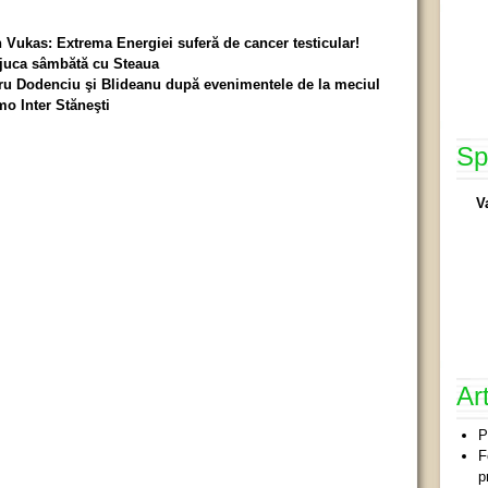
 Vukas: Extrema Energiei suferă de cancer testicular!
 juca sâmbătă cu Steaua
tru Dodenciu şi Blideanu după evenimentele de la meciul
mo Inter Stăneşti
Sp
V
Ar
P
F
p