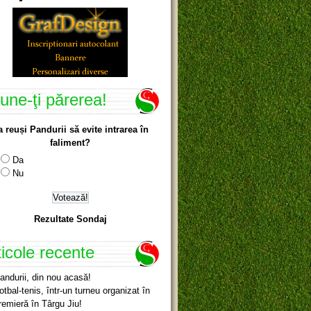
une-ţi părerea!
a reuși Pandurii să evite intrarea în
faliment?
Da
Nu
Rezultate Sondaj
ticole recente
andurii, din nou acasă!
otbal-tenis, într-un turneu organizat în
remieră în Târgu Jiu!