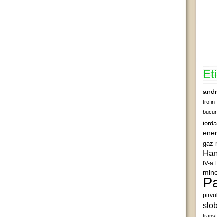
Et
andr
trofin
bucur
iord
ener
gaz 
Han
IV-a
mine
Pa
pirvu
slob
transf