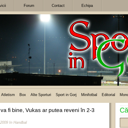
icii
Forum
Contact
Echipa
Atletism
Box
Alte Sporturi
Sport in Gorj
Minifotbal
Editorial
Mon
Că
a fi bine, Vukas ar putea reveni în 2-3
 2009
In
Handbal