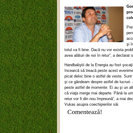
Gor
pro
col
Pre
pen
aco
şi 
totul va fi bine. Dacă nu vor exista prob
avea alături de noi în retur”, a declara
Handbaliştii de la Energia au fost şocaţi
încearcă să treacă peste acest eveniment
picat deloc bine o astfel de veste. Sunt
şi ce gândeam despre astfel de lucruri. J
peste astfel de momente. Ei au şi un alt
că viaţa merge mai departe. Până la ur
retur vor fi din nou împreună”, a mai de
Vukas asupra coechipierilor săi.
Comentează!