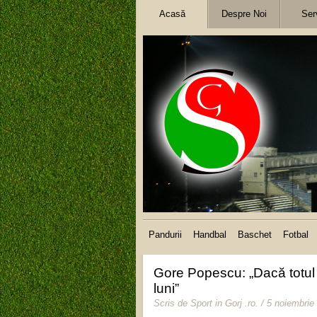
Acasă
Despre Noi
Serv
Pandurii
Handbal
Baschet
Fotbal
Gore Popescu: „Dacă totul v
luni”
Scris de
Sport in Gorj .ro
.
/ 5 noiembrie