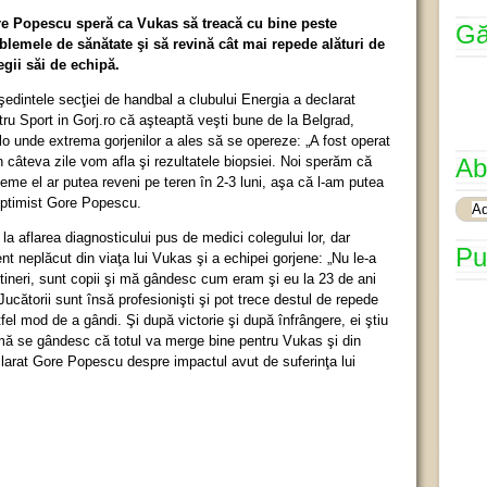
e Popescu speră ca Vukas să treacă cu bine peste
Gă
blemele de sănătate şi să revină cât mai repede alături de
egii săi de echipă.
şedintele secţiei de handbal a clubului Energia a declarat
tru Sport in Gorj.ro că aşteaptă veşti bune de la Belgrad,
lo unde extrema gorjenilor a ales să se opereze: „A fost operat
în câteva zile vom afla şi rezultatele biopsiei. Noi sperăm că
Ab
leme el ar putea reveni pe teren în 2-3 luni, aşa că l-am putea
t optimist Gore Popescu.
 la aflarea diagnosticului pus de medici colegului lor, dar
Pu
 neplăcut din viaţa lui Vukas şi a echipei gorjene: „Nu le-a
 tineri, sunt copii şi mă gândesc cum eram şi eu la 23 de ani
ucătorii sunt însă profesionişti şi pot trece destul de repede
fel mod de a gândi. Şi după victorie şi după înfrângere, ei ştiu
mă se gândesc că totul va merge bine pentru Vukas şi din
clarat Gore Popescu despre impactul avut de suferinţa lui