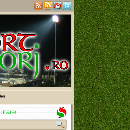
den
utare