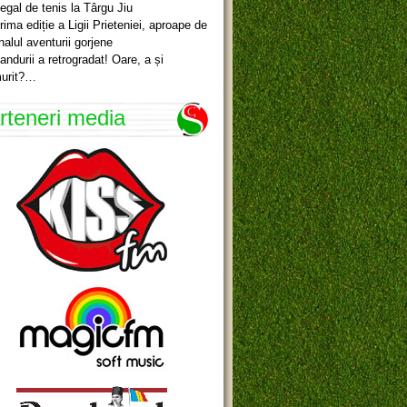
egal de tenis la Târgu Jiu
rima ediție a Ligii Prieteniei, aproape de
inalul aventurii gorjene
andurii a retrogradat! Oare, a și
urit?…
rteneri media