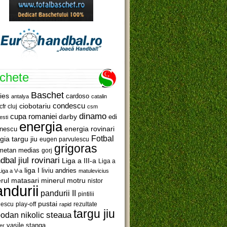
ichete
Baschet
ies
cardoso
antalya
catalin
ciobotariu
condescu
cfr cluj
csm
dinamo
cupa romaniei
darby
edi
esti
energia
anescu
energia rovinari
Fotbal
gia targu jiu
eugen parvulescu
grigoras
metan medias
gorj
jiul rovinari
dbal
Liga a III-a
Liga a
liga I
liviu andries
Liga a V-a
matulevicius
minerul motru
rul matasari
nistor
ndurii
pandurii II
pintilii
pustai
lescu
rezultate
play-off
rapid
targu jiu
steaua
odan nikolic
vasile stanga
er