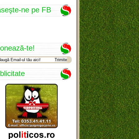
seşte-ne pe FB
onează-te!
blicitate