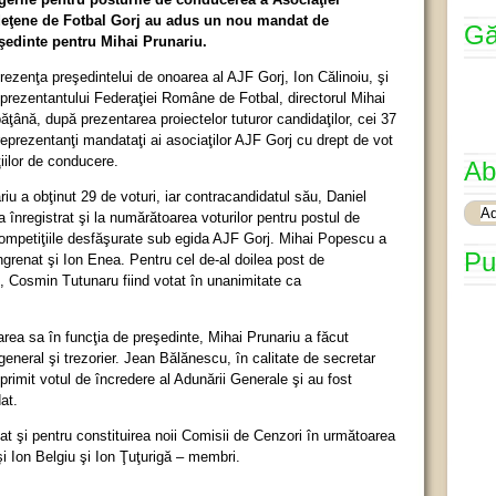
eţene de Fotbal Gorj au adus un nou mandat de
Gă
şedinte pentru Mihai Prunariu.
prezenţa preşedintelui de onoarea al AJF Gorj, Ion Călinoiu, şi
eprezentantului Federaţiei Române de Fotbal, directorul Mihai
ăţână, după prezentarea proiectelor tuturor candidaţilor, cei 37
reprezentanţi mandataţi ai asociaţilor AJF Gorj cu drept de vot
iilor de conducere.
Ab
iu a obţinut 29 de voturi, iar contracandidatul său, Daniel
-a înregistrat şi la numărătoarea voturilor pentru postul de
ompetiţiile desfăşurate sub egida AJF Gorj. Mihai Popescu a
Pu
ngrenat şi Ion Enea. Pentru cel de-al doilea post de
t, Cosmin Tutunaru fiind votat în unanimitate ca
rea sa în funcţia de preşedinte, Mihai Prunariu a făcut
general şi trezorier. Jean Bălănescu, în calitate de secretar
 primit votul de încredere al Adunării Generale şi au fost
at.
 şi pentru constituirea noii Comisii de Cenzori în următoarea
i Ion Belgiu şi Ion Ţuţurigă – membri.