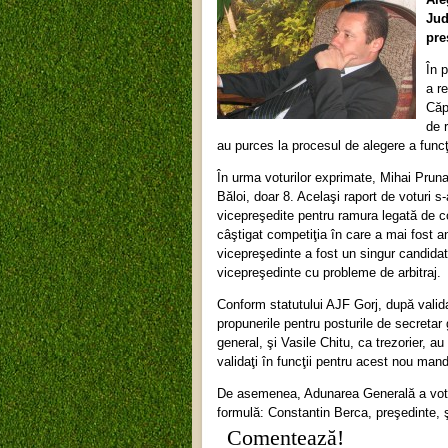
Jud
pre
În 
a r
Căp
de 
au purces la procesul de alegere a funcţ
În urma voturilor exprimate, Mihai Prunar
Băloi, doar 8. Acelaşi raport de voturi s
vicepreşedite pentru ramura legată de c
câştigat competiţia în care a mai fost a
vicepreşedinte a fost un singur candida
vicepreşedinte cu probleme de arbitraj.
Conform statutului AJF Gorj, după valida
propunerile pentru posturile de secretar 
general, şi Vasile Chitu, ca trezorier, au
validaţi în funcţii pentru acest nou mand
De asemenea, Adunarea Generală a votat
formulă: Constantin Berca, preşedinte, ş
Comentează!