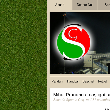
Acasă
Despre Noi
Serv
Pandurii
Handbal
Baschet
Fotbal
Mihai Prunariu a câştigat 
Scris de
Sport in Gorj .ro
.
/ 31 octombri
Ale