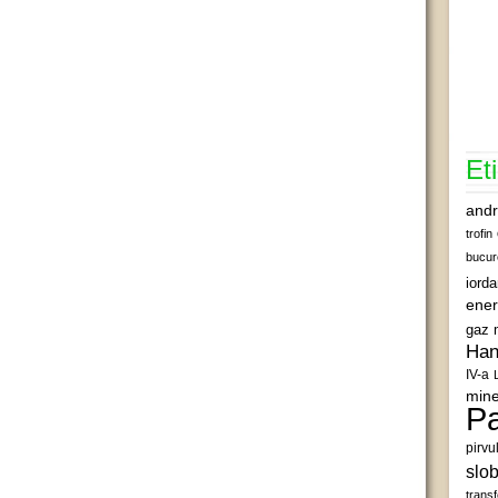
Et
andr
trofin
bucur
iord
ener
gaz 
Han
IV-a
mine
Pa
pirvu
slob
transf