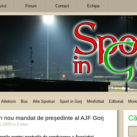
icii
Forum
Contact
Echipa
Atletism
Box
Alte Sporturi
Sport in Gorj
Minifotbal
Editorial
Mon
Că
un nou mandat de preşedinte al AJF Gorj
e 2009
In
Fotbal
gerile pentru posturile de conducerea a Asociaţiei