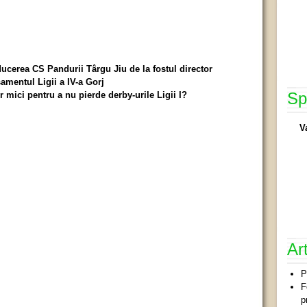
ducerea CS Pandurii Târgu Jiu de la fostul director
samentul Ligii a IV-a Gorj
Sp
 mici pentru a nu pierde derby-urile Ligii I?
V
Ar
P
F
p