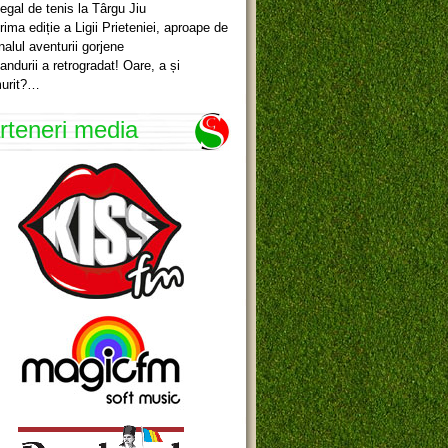
egal de tenis la Târgu Jiu
rima ediție a Ligii Prieteniei, aproape de
inalul aventurii gorjene
andurii a retrogradat! Oare, a și
urit?…
rteneri media