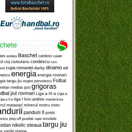
ichete
Baschet
ies
cardoso
antalya
catalin
ciobotariu
condescu
cfr cluj
csm
dinamo
cupa romaniei
darby
edi
esti
energia
anescu
energia rovinari
Fotbal
gia targu jiu
eugen parvulescu
grigoras
metan medias
gorj
jiul rovinari
dbal
Liga a III-a
Liga a
liga I
liviu andries
Liga a V-a
matulevicius
minerul motru
rul matasari
nistor
ndurii
pandurii II
pintilii
pustai
lescu
rezultate
play-off
rapid
targu jiu
steaua
odan nikolic
vasile stanga
er