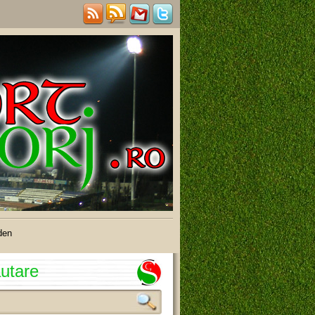
den
utare