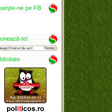
seşte-ne pe FB
onează-te!
blicitate