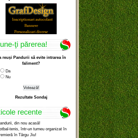
une-ţi părerea!
a reuși Pandurii să evite intrarea în
faliment?
Da
Nu
Rezultate Sondaj
ticole recente
andurii, din nou acasă!
otbal-tenis, într-un turneu organizat în
remieră în Târgu Jiu!