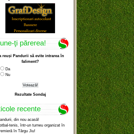
une-ţi părerea!
a reuși Pandurii să evite intrarea în
faliment?
Da
Nu
Rezultate Sondaj
ticole recente
andurii, din nou acasă!
otbal-tenis, într-un turneu organizat în
remieră în Târgu Jiu!