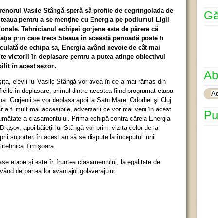
renorul Vasile Stângă speră să profite de degringolada de
Gă
Steaua pentru a se menţine cu Energia pe podiumul Ligii
ionale. Tehnicianul echipei gorjene este de părere că
uaţia prin care trece Steaua în această perioadă poate fi
culată de echipa sa, Energia având nevoie de cât mai
te victorii în deplasare pentru a putea atinge obiectivul
bilit în acest sezon.
Ab
ţa, elevii lui Vasile Stângă vor avea în ce a mai rămas din
ficile în deplasare, primul dintre acestea fiind programat etapa
a. Gorjenii se vor deplasa apoi la Satu Mare, Odorhei şi Cluj
r a fi mult mai accesibile, adversarii ce vor mai veni în acest
Pu
 jumătate a clasamentului. Prima echipă contra căreia Energia
aşov, apoi băieţii lui Stângă vor primi vizita celor de la
rii suporteri în acest an să se dispute la începutul lunii
litehnica Timişoara.
ase etape şi este în fruntea clasamentului, la egalitate de
nd de partea lor avantajul golaverajului.