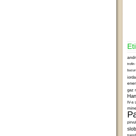
Et
andr
trofin
bucur
iord
ener
gaz 
Han
IV-a
mine
Pa
pirvu
slob
transf