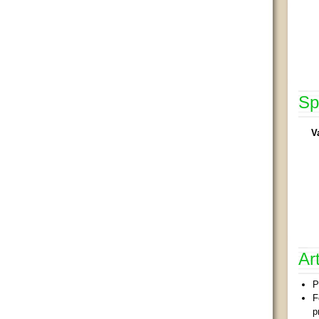
Sp
V
Ar
P
F
p