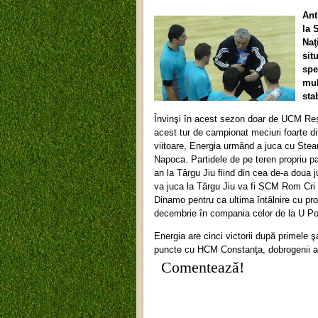
Ant
la 
Naţ
sit
spe
mul
sta
Învinşi în acest sezon doar de UCM Reşi
acest tur de campionat meciuri foarte di
viitoare, Energia urmând a juca cu Steau
Napoca. Partidele de pe teren propriu pa
an la Târgu Jiu fiind din cea de-a doua
va juca la Târgu Jiu va fi SCM Rom Cri Br
Dinamo pentru ca ultima întâlnire cu prop
decembrie în compania celor de la U Po
Energia are cinci victorii după primele ş
puncte cu HCM Constanţa, dobrogenii avâ
Comentează!