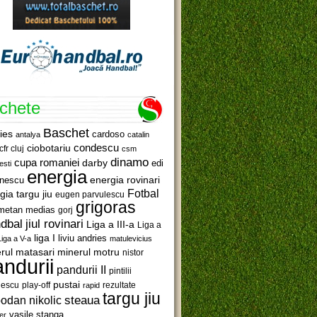
ichete
Baschet
ies
cardoso
antalya
catalin
ciobotariu
condescu
cfr cluj
csm
dinamo
cupa romaniei
darby
edi
esti
energia
anescu
energia rovinari
Fotbal
gia targu jiu
eugen parvulescu
grigoras
metan medias
gorj
jiul rovinari
dbal
Liga a III-a
Liga a
liga I
liviu andries
Liga a V-a
matulevicius
minerul motru
rul matasari
nistor
ndurii
pandurii II
pintilii
pustai
lescu
rezultate
play-off
rapid
targu jiu
steaua
odan nikolic
vasile stanga
er