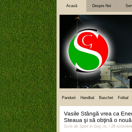
Acasă
Despre Noi
Serv
Pandurii
Handbal
Baschet
Fotbal
Vasile Stângă vrea ca Energi
Steaua şi să obţină o nouă 
Scris de
Sport in Gorj .ro
.
/ 28 octombri