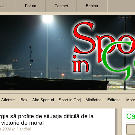
icii
Forum
Contact
Echipa
Atletism
Box
Alte Sporturi
Sport in Gorj
Minifotbal
Editorial
Mon
Că
a să profite de situaţia dificilă de la
victorie de moral
e 2009
In
Handbal