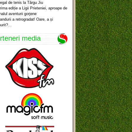
egal de tenis la Târgu Jiu
rima ediție a Ligii Prieteniei, aproape de
inalul aventurii gorjene
andurii a retrogradat! Oare, a și
urit?…
rteneri media