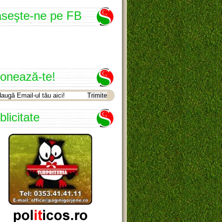
seşte-ne pe FB
onează-te!
blicitate