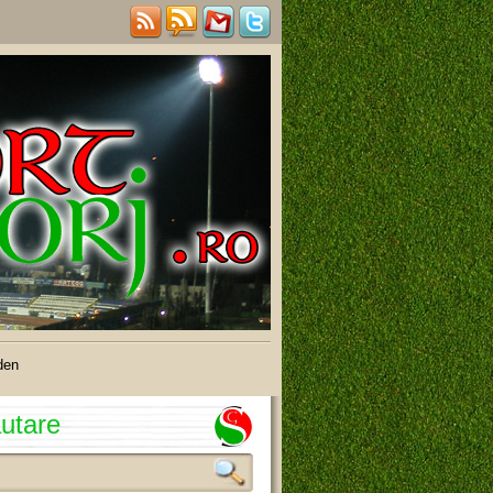
den
utare