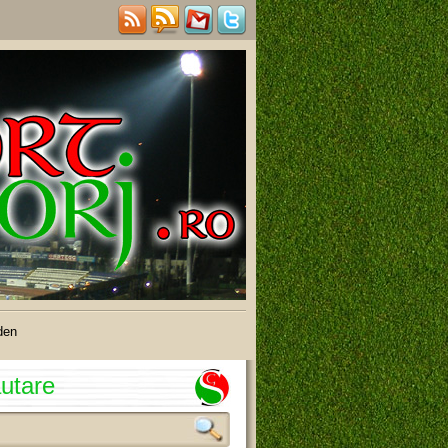
den
utare