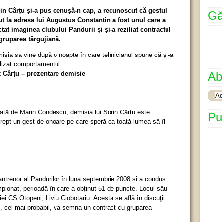
in Cârțu și-a pus cenușă-n cap, a recunoscut că gestul
Gă
ut la adresa lui Augustus Constantin a fost unul care a
ctat imaginea clubului Pandurii și și-a reziliat contractul
gruparea târgujiană.
isia sa vine după o noapte în care tehnicianul spune că și-a
lizat comportamentul:
 Câr
ț
u – prezentare demisie
Ab
tată de Marin Condescu, demisia lui Sorin Cârțu este
Pu
drept un gest de onoare pe care speră ca toată lumea să îl
e antrenor al Pandurilor în luna septembrie 2008 și a condus
pionat, perioadă în care a obținut 51 de puncte. Locul său
ei CS Otopeni, Liviu Ciobotariu. Acesta se află în discuţii
i, cel mai probabil, va semna un contract cu gruparea