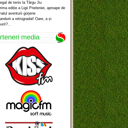
egal de tenis la Târgu Jiu
rima ediție a Ligii Prieteniei, aproape de
inalul aventurii gorjene
andurii a retrogradat! Oare, a și
urit?…
rteneri media