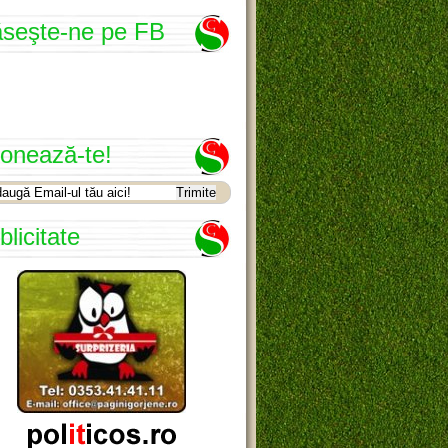
seşte-ne pe FB
onează-te!
blicitate