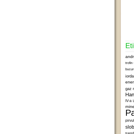
Et
andr
trofin
bucur
iord
ener
gaz 
Han
IV-a
mine
Pa
pirvu
slob
transf