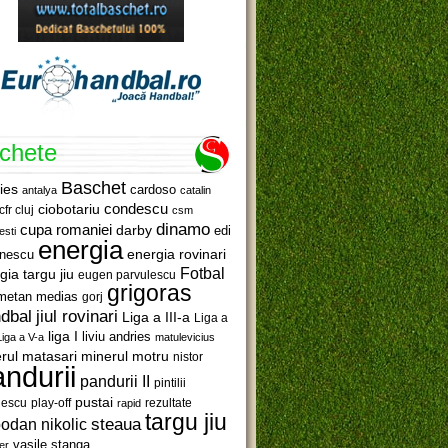
ichete
Baschet
ies
cardoso
antalya
catalin
ciobotariu
condescu
cfr cluj
csm
dinamo
cupa romaniei
darby
edi
esti
energia
anescu
energia rovinari
Fotbal
gia targu jiu
eugen parvulescu
grigoras
metan medias
gorj
jiul rovinari
dbal
Liga a III-a
Liga a
liga I
liviu andries
Liga a V-a
matulevicius
minerul motru
rul matasari
nistor
ndurii
pandurii II
pintilii
pustai
lescu
rezultate
play-off
rapid
targu jiu
steaua
odan nikolic
vasile stanga
er