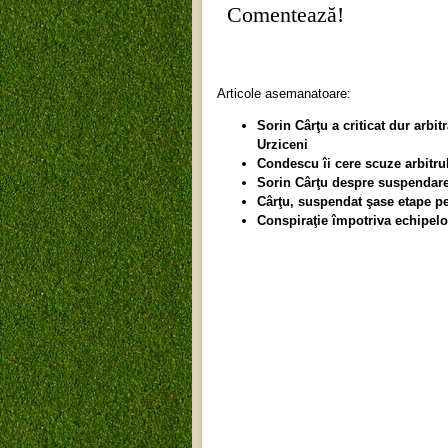
Comentează!
Articole asemanatoare:
Sorin Cârţu a criticat dur arbi
Urziceni
Condescu îi cere scuze arbitr
Sorin Cârţu despre suspendarea
Cârţu, suspendat şase etape pen
Conspiraţie împotriva echipelor