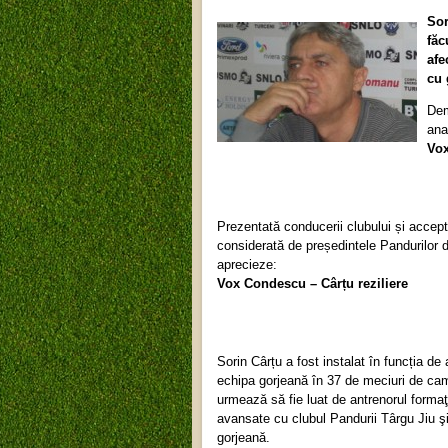
Sor
făc
afe
cu 
Dem
ana
Vox
Prezentată conducerii clubului și accep
considerată de președintele Pandurilor 
aprecieze:
Vox Condescu – Câr
ț
u reziliere
Sorin Cârțu a fost instalat în funcția d
echipa gorjeană în 37 de meciuri de cam
urmează să fie luat de antrenorul formaţi
avansate cu clubul Pandurii Târgu Jiu ş
gorjeană.