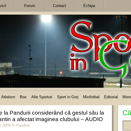
icii
Forum
Contact
Echipa
Atletism
Box
Alte Sporturi
Sport in Gorj
Minifotbal
Editorial
Mon
Că
e la Pandurii considerând că gestul său la
ntin a afectat imaginea clubului – AUDIO
e 2009
In
Pandurii