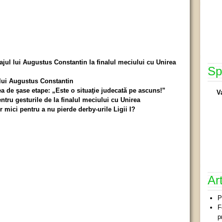
trajul lui Augustus Constantin la finalul meciului cu Unirea
Sp
ului Augustus Constantin
 de şase etape: „Este o situaţie judecată pe ascuns!”
V
tru gesturile de la finalul meciului cu Unirea
 mici pentru a nu pierde derby-urile Ligii I?
Ar
P
F
p