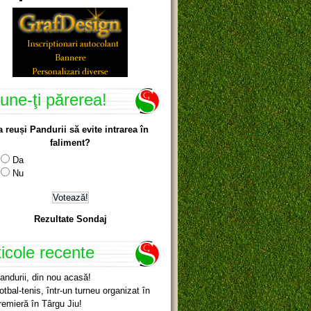
une-ţi părerea!
a reuși Pandurii să evite intrarea în
faliment?
Da
Nu
Rezultate Sondaj
ticole recente
andurii, din nou acasă!
otbal-tenis, într-un turneu organizat în
remieră în Târgu Jiu!