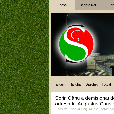
Acasă
Despre Noi
Serv
Pandurii
Handbal
Baschet
Fotbal
Sorin Cârțu a demisionat d
adresa lui Augustus Consta
Scris de
Sport in Gorj .ro
.
/ 28 octombri