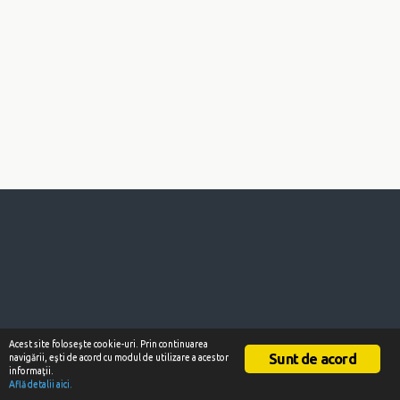
Acest site foloseşte cookie-uri. Prin continuarea
Sunt de acord
navigării, eşti de acord cu modul de utilizare a acestor
informaţii.
Află detalii aici.