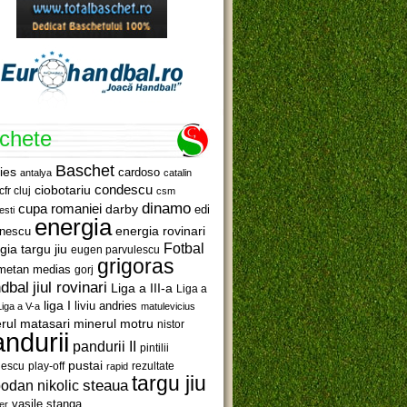
ichete
Baschet
ies
cardoso
antalya
catalin
ciobotariu
condescu
cfr cluj
csm
dinamo
cupa romaniei
darby
edi
esti
energia
anescu
energia rovinari
Fotbal
gia targu jiu
eugen parvulescu
grigoras
metan medias
gorj
jiul rovinari
dbal
Liga a III-a
Liga a
liga I
liviu andries
Liga a V-a
matulevicius
minerul motru
rul matasari
nistor
ndurii
pandurii II
pintilii
pustai
lescu
rezultate
play-off
rapid
targu jiu
steaua
odan nikolic
vasile stanga
er