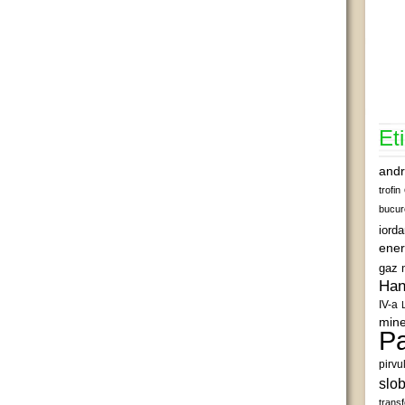
Et
andr
trofin
bucur
iord
ener
gaz 
Han
IV-a
mine
Pa
pirvu
slob
transf