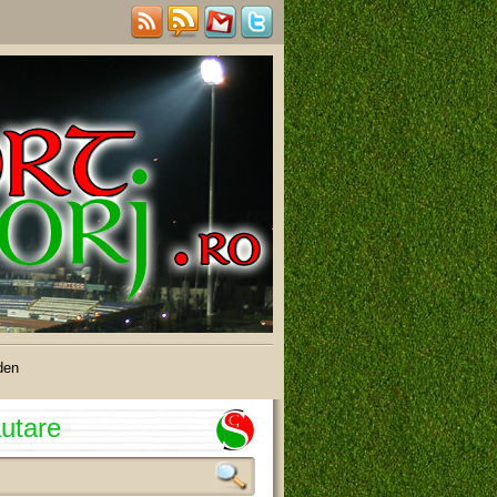
den
utare