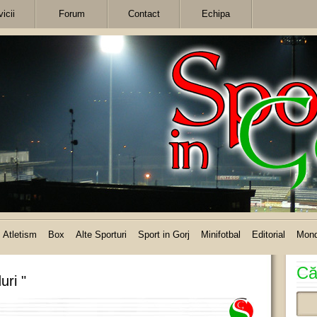
icii
Forum
Contact
Echipa
Atletism
Box
Alte Sporturi
Sport in Gorj
Minifotbal
Editorial
Mon
Că
uri "