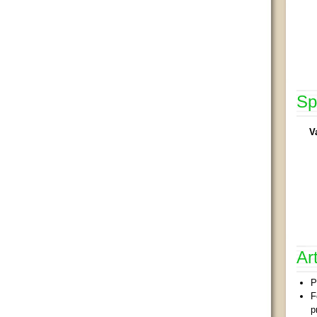
Sp
V
Ar
P
F
p