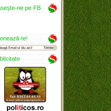
seşte-ne pe FB
onează-te!
blicitate