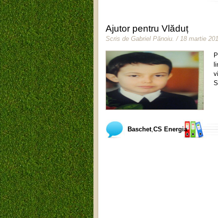
Ajutor pentru Vlăduț
Scris de
Gabriel Pănoiu
.
/ 18 martie 20
P
l
v
S
Baschet
,
CS Energia