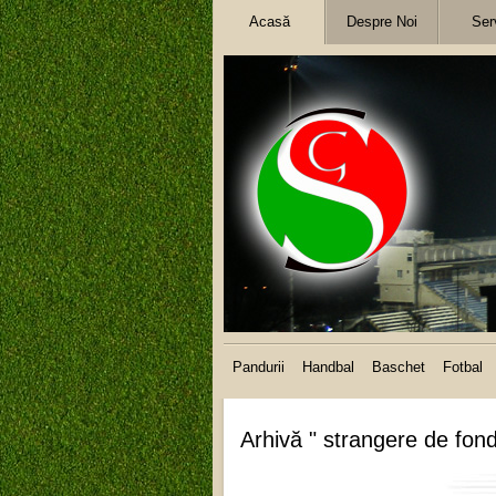
Acasă
Despre Noi
Serv
Pandurii
Handbal
Baschet
Fotbal
Arhivă " strangere de fond