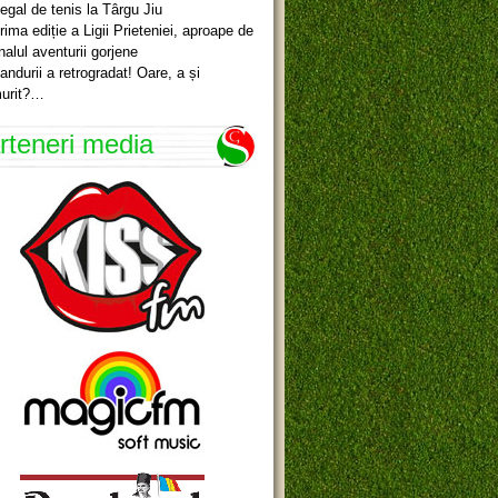
egal de tenis la Târgu Jiu
rima ediție a Ligii Prieteniei, aproape de
inalul aventurii gorjene
andurii a retrogradat! Oare, a și
urit?…
rteneri media