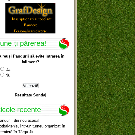
une-ţi părerea!
a reuși Pandurii să evite intrarea în
faliment?
Da
Nu
Rezultate Sondaj
ticole recente
andurii, din nou acasă!
otbal-tenis, într-un turneu organizat în
remieră în Târgu Jiu!