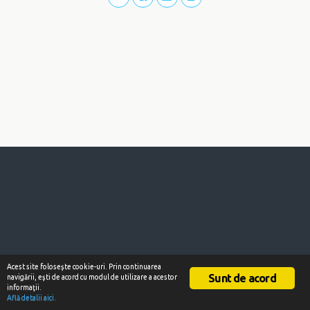
Acest site foloseşte cookie-uri. Prin continuarea
Sunt de acord
navigării, eşti de acord cu modul de utilizare a acestor
informaţii.
Află detalii aici.