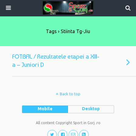
Tags › Stiinta Tg-Jiu
FOTBAL / Rezultatele etapei a XIII-
a – Juniori D
Back to top
Mobile
Desktop
All content Copyright Sport in Gorj .ro