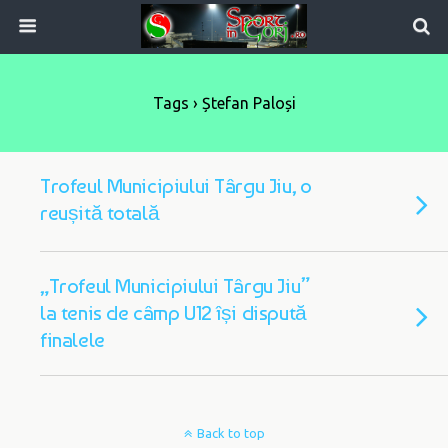
Tags › Ștefan Paloși
Trofeul Municipiului Târgu Jiu, o
reușită totală
„Trofeul Municipiului Târgu Jiu”
la tenis de câmp U12 își dispută
finalele
Back to top