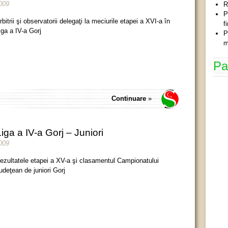
009
R
P
rbitrii şi observatorii delegaţi la meciurile etapei a XVI-a în
f
iga a IV-a Gorj
P
m
Pa
Continuare
»
iga a IV-a Gorj – Juniori
009
ezultatele etapei a XV-a şi clasamentul Campionatului
udeţean de juniori Gorj