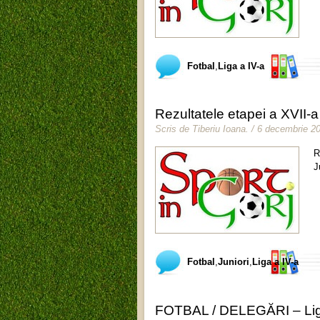
Fotbal
,
Liga a IV-a
Rezultatele etapei a XVII-a 
Scris de
Tiberiu Ioana
.
/ 6 decembrie 2
R
J
Fotbal
,
Juniori
,
Liga a IV-a
FOTBAL / DELEGĂRI – Liga