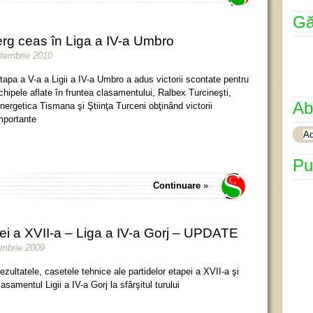
Gă
erg ceas în Liga a IV-a Umbro
ptembrie 2010
tapa a V-a a Ligii a IV-a Umbro a adus victorii scontate pentru
chipele aflate în fruntea clasamentului, Ralbex Turcineşti,
Ab
nergetica Tismana şi Ştiinţa Turceni obţinând victorii
mportante
Pu
Continuare
»
ei a XVII-a – Liga a IV-a Gorj – UPDATE
embrie 2009
ezultatele, casetele tehnice ale partidelor etapei a XVII-a şi
lasamentul Ligii a IV-a Gorj la sfârşitul turului