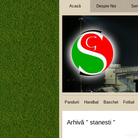
Acasă
Despre Noi
Serv
Pandurii
Handbal
Baschet
Fotbal
Arhivă " stanesti "