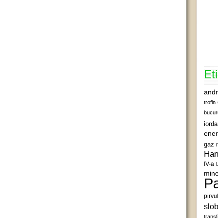
Et
andr
trofin
bucur
iord
ener
gaz 
Han
IV-a
mine
Pa
pirvu
slob
transf