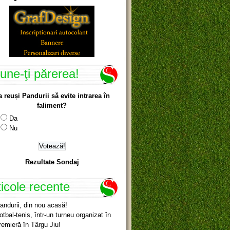
une-ţi părerea!
a reuși Pandurii să evite intrarea în
faliment?
Da
Nu
Rezultate Sondaj
ticole recente
andurii, din nou acasă!
otbal-tenis, într-un turneu organizat în
remieră în Târgu Jiu!