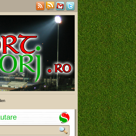
den
utare