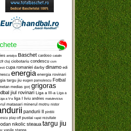
ichete
Baschet
ies
cardoso
antalya
catalin
ciobotariu
condescu
cfr cluj
csm
dinamo
cupa romaniei
darby
edi
esti
energia
anescu
energia rovinari
Fotbal
gia targu jiu
eugen parvulescu
grigoras
metan medias
gorj
jiul rovinari
dbal
Liga a III-a
Liga a
liga I
liviu andries
Liga a V-a
matulevicius
minerul motru
rul matasari
nistor
ndurii
pandurii II
pintilii
pustai
lescu
rezultate
play-off
rapid
targu jiu
steaua
odan nikolic
vasile stanga
er