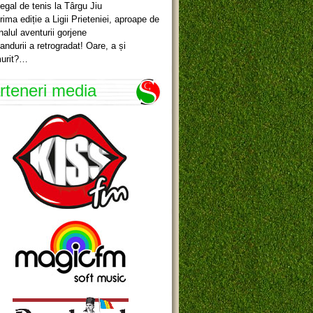
egal de tenis la Târgu Jiu
rima ediție a Ligii Prieteniei, aproape de
inalul aventurii gorjene
andurii a retrogradat! Oare, a și
urit?…
rteneri media