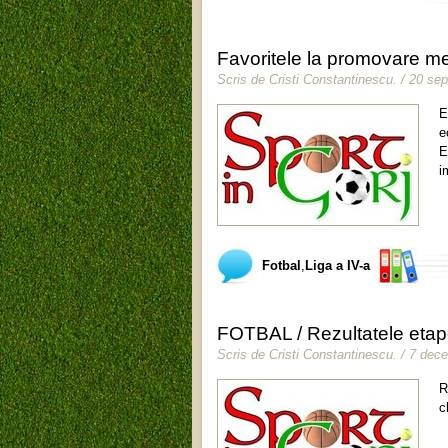
Favoritele la promovare m
Scris de
Cristi Constantinescu
.
/ 20 se
E
e
E
i
Fotbal
,
Liga a IV-a
FOTBAL / Rezultatele etap
Scris de
Cristi Constantinescu
.
/ 7 dec
R
c