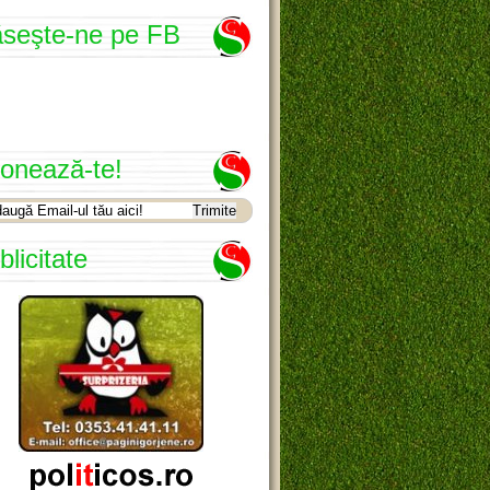
seşte-ne pe FB
onează-te!
blicitate