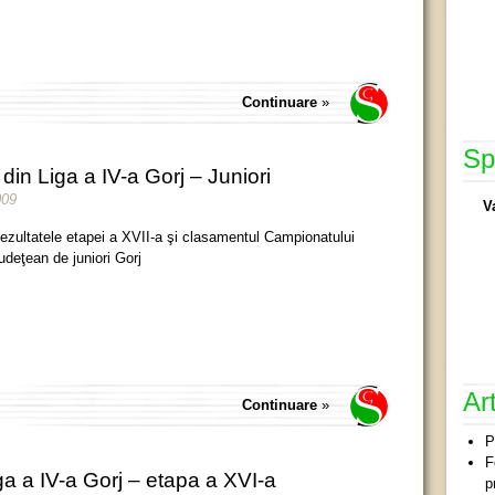
Continuare
»
Sp
din Liga a IV-a Gorj – Juniori
009
V
ezultatele etapei a XVII-a şi clasamentul Campionatului
udeţean de juniori Gorj
Ar
Continuare
»
P
F
 a IV-a Gorj – etapa a XVI-a
p