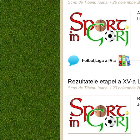
Scris de
Tiberiu Ioana
.
/ 26 noiembrie 2
A
L
Fotbal
,
Liga a IV-a
Rezultatele etapei a XV-a L
Scris de
Tiberiu Ioana
.
/ 23 noiembrie 2
R
J