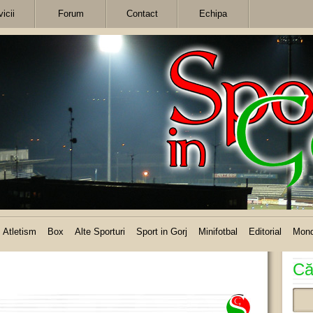
icii
Forum
Contact
Echipa
Atletism
Box
Alte Sporturi
Sport in Gorj
Minifotbal
Editorial
Mon
Că