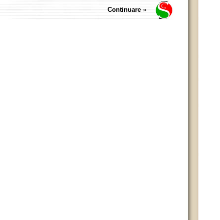
Continuare
»