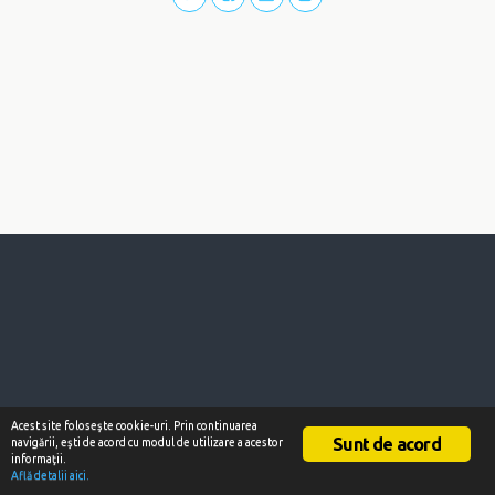
Acest site foloseşte cookie-uri. Prin continuarea
Sunt de acord
navigării, eşti de acord cu modul de utilizare a acestor
informaţii.
Află detalii aici.