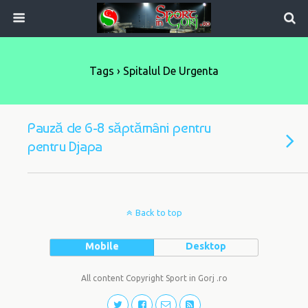
Tags › Spitalul De Urgenta
Pauză de 6-8 săptămâni pentru
pentru Djapa
Back to top
Mobile
Desktop
All content Copyright Sport in Gorj .ro