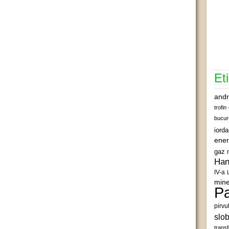
Et
andr
trofin
bucur
iord
ener
gaz 
Han
IV-a
mine
Pa
pirvu
slob
transf