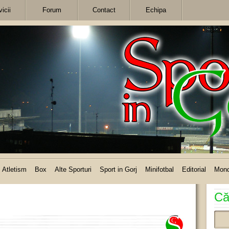
icii
Forum
Contact
Echipa
Atletism
Box
Alte Sporturi
Sport in Gorj
Minifotbal
Editorial
Mon
Că