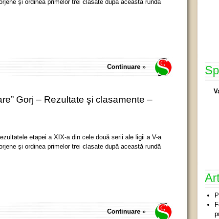
orjene şi ordinea primelor trei clasate după această rundă
Continuare
»
Sp
V
re” Gorj – Rezultate şi clasamente –
ezultatele etapei a XIX-a din cele două serii ale ligii a V-a
orjene şi ordinea primelor trei clasate după această rundă
Ar
P
F
Continuare
»
p