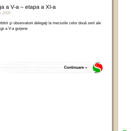
 a V-a – etapa a XI-a
e 2009
rbitrii şi observatorii delegaţi la meciurile celor două serii ale
igii a V-a gorjene
Continuare
»