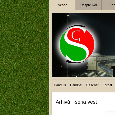
Acasă
Despre Noi
Serv
Pandurii
Handbal
Baschet
Fotbal
Arhivă " seria vest "