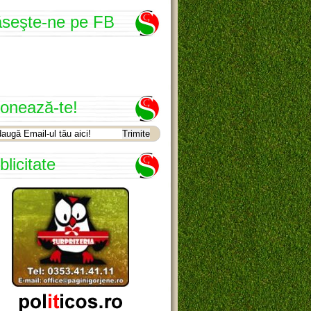
seşte-ne pe FB
onează-te!
blicitate