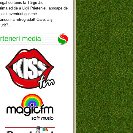
egal de tenis la Târgu Jiu
rima ediție a Ligii Prieteniei, aproape de
inalul aventurii gorjene
andurii a retrogradat! Oare, a și
urit?…
rteneri media