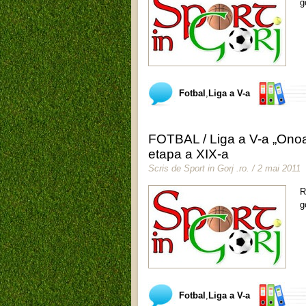
g
Fotbal
,
Liga a V-a
FOTBAL / Liga a V-a „Onoa
etapa a XIX-a
Scris de
Sport in Gorj .ro
.
/ 2 mai 2011
R
g
Fotbal
,
Liga a V-a