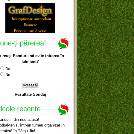
une-ţi părerea!
a reuși Pandurii să evite intrarea în
faliment?
Da
Nu
Rezultate Sondaj
ticole recente
andurii, din nou acasă!
otbal-tenis, într-un turneu organizat în
remieră în Târgu Jiu!