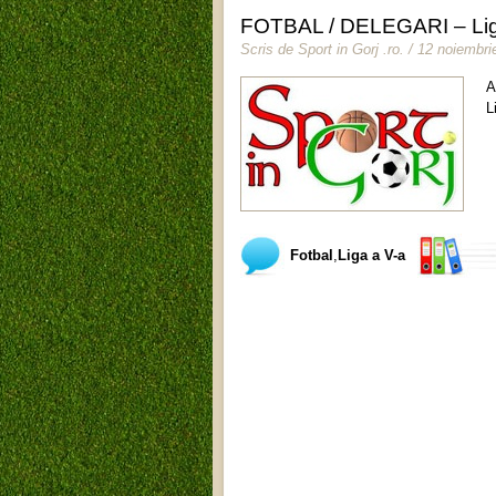
FOTBAL / DELEGARI – Liga
Scris de
Sport in Gorj .ro
.
/ 12 noiembri
A
L
Fotbal
,
Liga a V-a