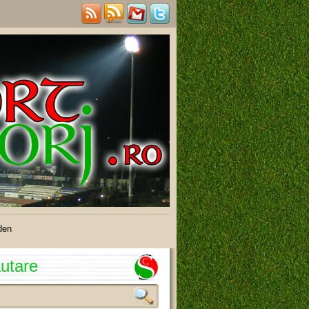
den
utare