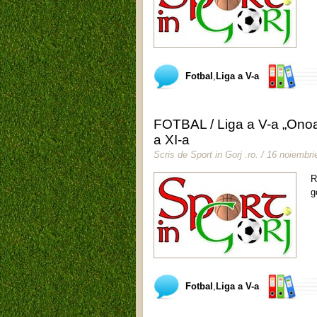
Fotbal
,
Liga a V-a
FOTBAL / Liga a V-a „Onoar
a XI-a
Scris de
Sport in Gorj .ro
.
/ 16 noiembri
R
g
Fotbal
,
Liga a V-a