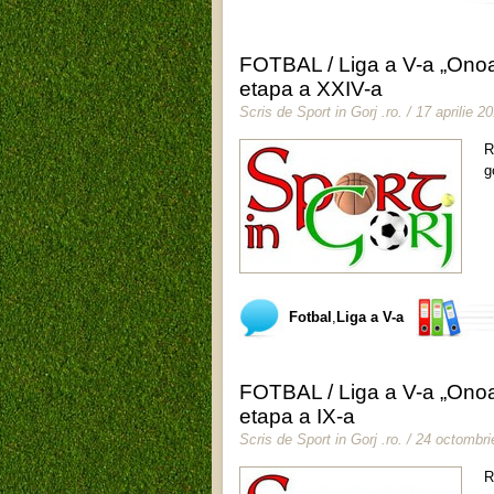
FOTBAL / Liga a V-a „Onoa
etapa a XXIV-a
Scris de
Sport in Gorj .ro
.
/ 17 aprilie 2
R
g
Fotbal
,
Liga a V-a
FOTBAL / Liga a V-a „Onoa
etapa a IX-a
Scris de
Sport in Gorj .ro
.
/ 24 octombri
R