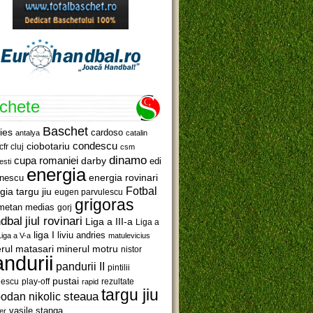
ichete
Baschet
ies
cardoso
antalya
catalin
ciobotariu
condescu
cfr cluj
csm
dinamo
cupa romaniei
darby
edi
esti
energia
anescu
energia rovinari
Fotbal
gia targu jiu
eugen parvulescu
grigoras
metan medias
gorj
jiul rovinari
dbal
Liga a III-a
Liga a
liga I
liviu andries
Liga a V-a
matulevicius
minerul motru
rul matasari
nistor
ndurii
pandurii II
pintilii
pustai
lescu
rezultate
play-off
rapid
targu jiu
steaua
odan nikolic
vasile stanga
er