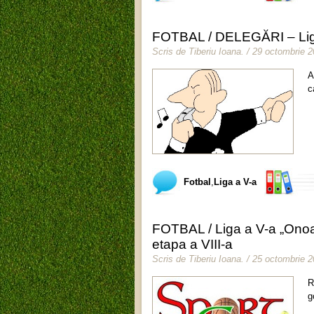
FOTBAL / DELEGĂRI – Liga
Scris de
Tiberiu Ioana
.
/ 29 octombrie 
A
c
Fotbal
,
Liga a V-a
FOTBAL / Liga a V-a „Onoa
etapa a VIII-a
Scris de
Tiberiu Ioana
.
/ 25 octombrie 
R
g