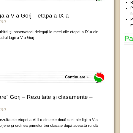
R
P
f
 a V-a Gorj – etapa a IX-a
P
2010
m
rbitrii şi observatorii delegaţi la meciurile etapei a IX-a din
Pa
adrul Ligii a V-a Gorj
Continuare
»
re” Gorj – Rezultate şi clasamente –
2010
ezultatele etapei a VIII-a din cele două serii ale ligii a V-a
orjene şi ordinea primelor trei clasate după această rundă