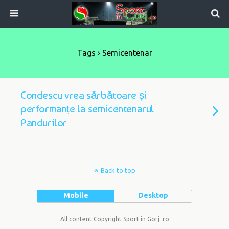
Tags › Semicentenar
Condescu vrea sărbătoare și
performanțe la semicentenarul
Pandurilor
Back to top
Mobile
Desktop
All content Copyright Sport in Gorj .ro