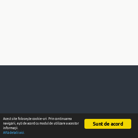
Acest site foloseşte cookie-uri. Prin continuarea
Sunt de acord
navigării, eşti de acord cu modul de utilizare a acestor
informaţii.
Află detalii aici.