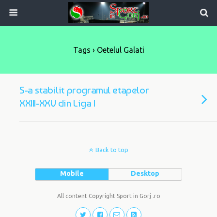
Tags › Oetelul Galati
S-a stabilit programul etapelor
XXIII-XXV din Liga I
Back to top
Mobile
Desktop
All content Copyright Sport in Gorj .ro