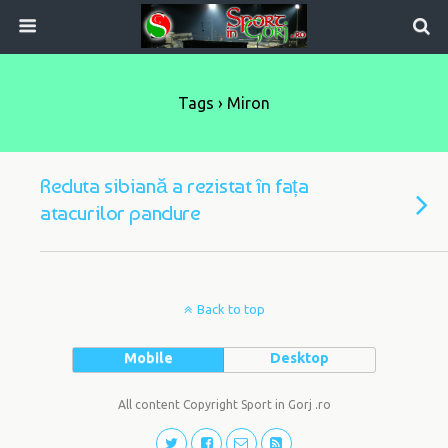
Tags › Miron
Reduta sibiană a rezistat în fața
atacurilor pandure
Back to top
Mobile
Desktop
All content Copyright Sport in Gorj .ro