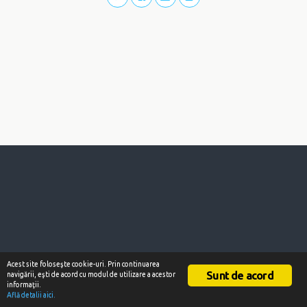
Acest site foloseşte cookie-uri. Prin continuarea
Sunt de acord
navigării, eşti de acord cu modul de utilizare a acestor
informaţii.
Află detalii aici.