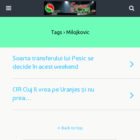
Tags › Milojkovic
Soarta transferului lui Pesic se
decide în acest weekend
CFR Cluj îl vrea pe Vranjes și nu
prea…
Back to top