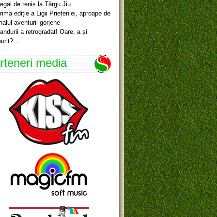
egal de tenis la Târgu Jiu
rima ediție a Ligii Prieteniei, aproape de
inalul aventurii gorjene
andurii a retrogradat! Oare, a și
urit?…
rteneri media