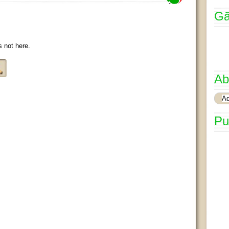
Gă
s not here.
Ab
Pu