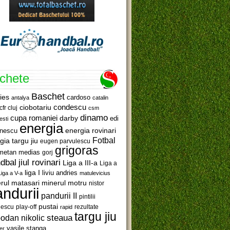
ichete
Baschet
ies
cardoso
antalya
catalin
ciobotariu
condescu
cfr cluj
csm
dinamo
cupa romaniei
darby
edi
esti
energia
anescu
energia rovinari
Fotbal
gia targu jiu
eugen parvulescu
grigoras
metan medias
gorj
jiul rovinari
dbal
Liga a III-a
Liga a
liga I
liviu andries
Liga a V-a
matulevicius
minerul motru
rul matasari
nistor
ndurii
pandurii II
pintilii
pustai
lescu
rezultate
play-off
rapid
targu jiu
steaua
odan nikolic
vasile stanga
er