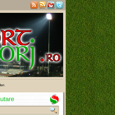
den
utare