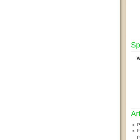
Sp
V
Ar
P
F
p