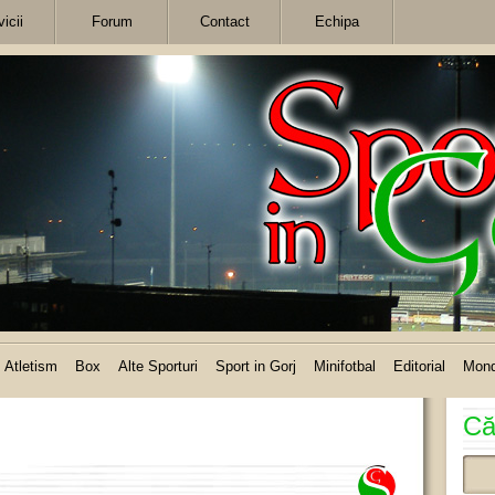
icii
Forum
Contact
Echipa
Atletism
Box
Alte Sporturi
Sport in Gorj
Minifotbal
Editorial
Mon
Că