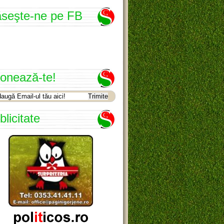
seşte-ne pe FB
onează-te!
blicitate