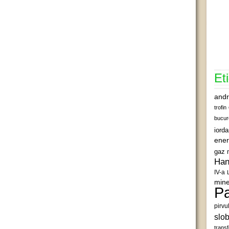
Et
andr
trofin
bucur
iord
ener
gaz 
Han
IV-a
mine
Pa
pirvu
slob
transf