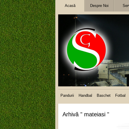
Acasă
Despre Noi
Serv
Pandurii
Handbal
Baschet
Fotbal
Arhivă " mateiasi "