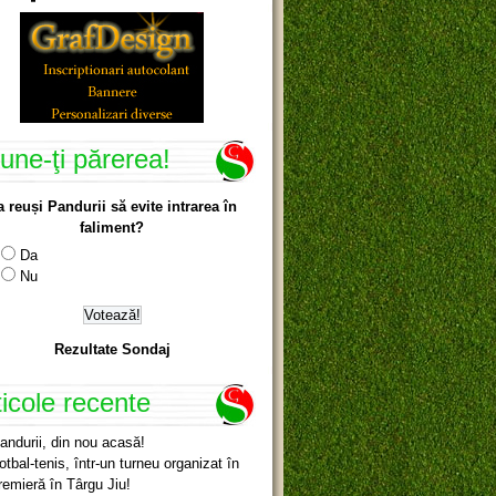
une-ţi părerea!
a reuși Pandurii să evite intrarea în
faliment?
Da
Nu
Rezultate Sondaj
ticole recente
andurii, din nou acasă!
otbal-tenis, într-un turneu organizat în
remieră în Târgu Jiu!