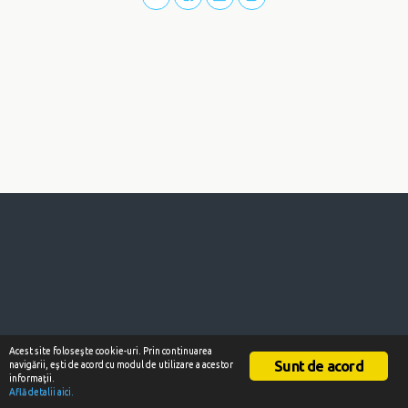
Acest site foloseşte cookie-uri. Prin continuarea
Sunt de acord
navigării, eşti de acord cu modul de utilizare a acestor
informaţii.
Află detalii aici.