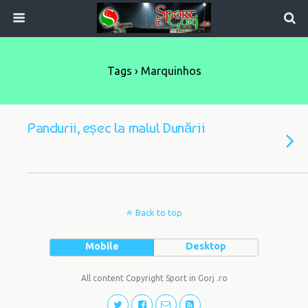
Tags › Marquinhos
Pandurii, eșec la malul Dunării
Back to top
Mobile
Desktop
All content Copyright Sport in Gorj .ro