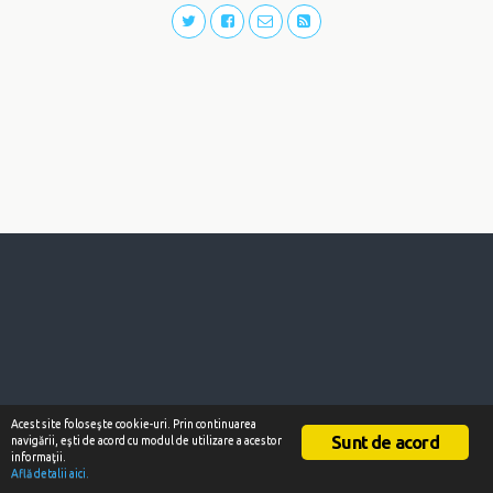
Acest site foloseşte cookie-uri. Prin continuarea
Sunt de acord
navigării, eşti de acord cu modul de utilizare a acestor
informaţii.
Află detalii aici.