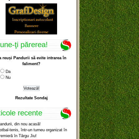
une-ţi părerea!
a reuși Pandurii să evite intrarea în
faliment?
Da
Nu
Rezultate Sondaj
ticole recente
andurii, din nou acasă!
otbal-tenis, într-un turneu organizat în
remieră în Târgu Jiu!