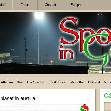
icii
Forum
Contact
Echipa
Atletism
Box
Alte Sporturi
Sport in Gorj
Minifotbal
Editorial
Mon
Că
plasat in austria "