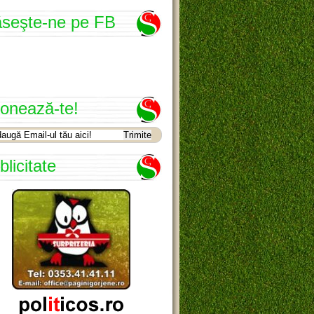
seşte-ne pe FB
onează-te!
blicitate