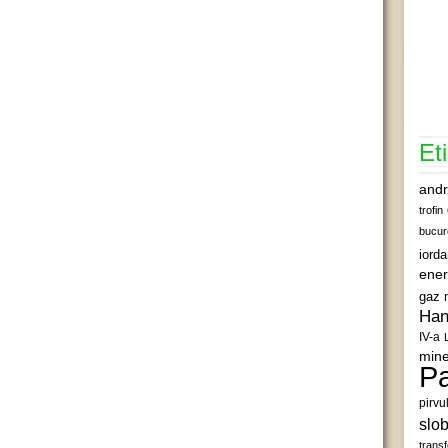
Et
andr
trofin
bucur
iord
ener
gaz 
Han
IV-a
mine
Pa
pirvu
slob
transf