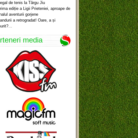
egal de tenis la Târgu Jiu
rima ediție a Ligii Prieteniei, aproape de
inalul aventurii gorjene
andurii a retrogradat! Oare, a și
urit?…
rteneri media