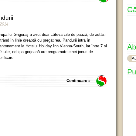
Gă
ndurii
e 2014
rupa lui Grigoraș a avut doar câteva zile de pauză, de astăzi
ntrând în linie dreaptă cu pregătirea. Pandurii intră în
Ab
antonament la Hotelul Holiday Inn Vienna-South, iar între 7 și
9 iulie, echipa gorjeană are programate cinci jocuri de
erificare
Pu
Continuare
»