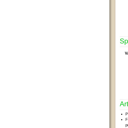
Sp
V
Ar
P
F
p