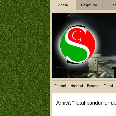
Acasă
Despre Noi
Serv
Pandurii
Handbal
Baschet
Fotbal
Arhivă " lotul pandurilor de