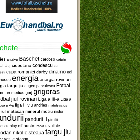
ichete
Baschet
ies
cardoso
antalya
catalin
ciobotariu
condescu
cfr cluj
csm
dinamo
cupa romaniei
darby
edi
esti
energia
anescu
energia rovinari
Fotbal
gia targu jiu
eugen parvulescu
grigoras
metan medias
gorj
jiul rovinari
dbal
Liga a III-a
Liga a
liga I
liviu andries
Liga a V-a
matulevicius
minerul motru
rul matasari
nistor
ndurii
pandurii II
pintilii
pustai
lescu
rezultate
play-off
rapid
targu jiu
steaua
odan nikolic
vasile stanga
er