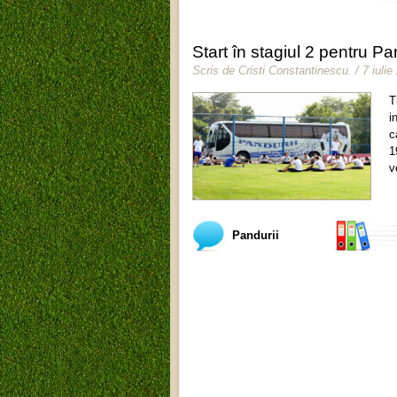
Start în stagiul 2 pentru Pa
Scris de
Cristi Constantinescu
.
/ 7 iuli
T
i
c
1
v
Pandurii