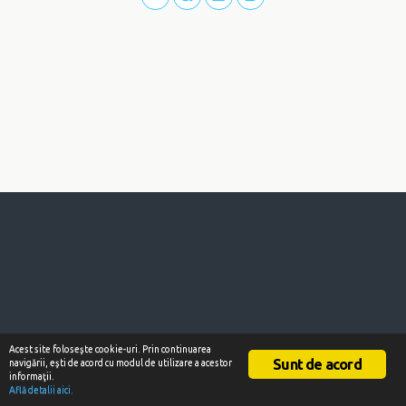
Acest site foloseşte cookie-uri. Prin continuarea
Sunt de acord
navigării, eşti de acord cu modul de utilizare a acestor
informaţii.
Află detalii aici.