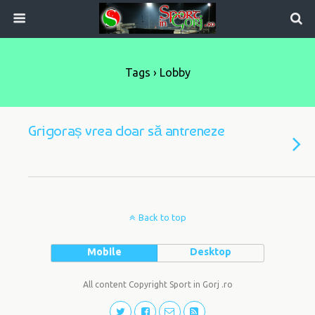
Tags › Lobby
Grigoraș vrea doar să antreneze
Back to top
Mobile
Desktop
All content Copyright Sport in Gorj .ro