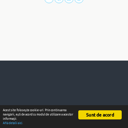
Acest site foloseşte cookie-uri. Prin continuarea
Sunt de acord
navigării, eşti de acord cu modul de utilizare a acestor
informaţii.
Află detalii aici.