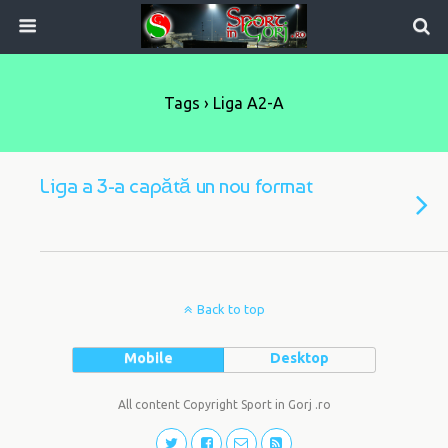
Tags › Liga A2-A
Liga a 3-a capătă un nou format
Back to top
Mobile
Desktop
All content Copyright Sport in Gorj .ro