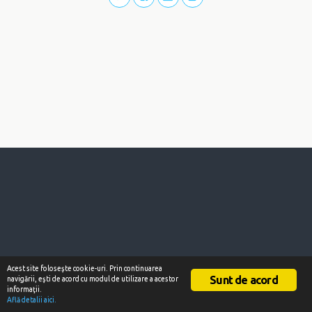
Acest site foloseşte cookie-uri. Prin continuarea
Sunt de acord
navigării, eşti de acord cu modul de utilizare a acestor
informaţii.
Află detalii aici.