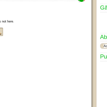
Gă
s not here.
Ab
Pu