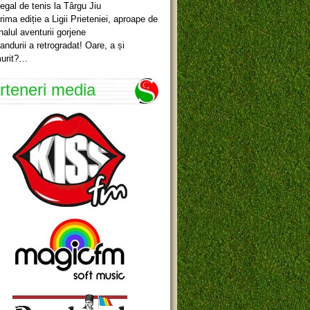
egal de tenis la Târgu Jiu
rima ediție a Ligii Prieteniei, aproape de
inalul aventurii gorjene
andurii a retrogradat! Oare, a și
urit?…
rteneri media