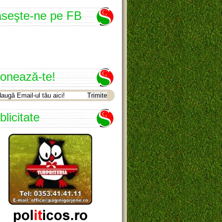
seşte-ne pe FB
onează-te!
blicitate