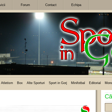
icii
Forum
Contact
Echipa
Atletism
Box
Alte Sporturi
Sport in Gorj
Minifotbal
Editorial
Mon
Că