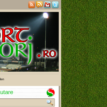
den
utare