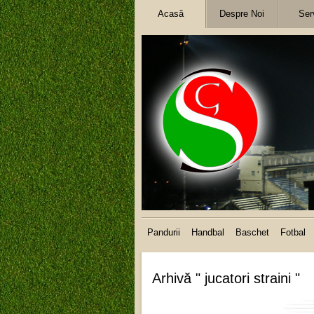
Acasă
Despre Noi
Serv
Pandurii
Handbal
Baschet
Fotbal
Arhivă " jucatori straini "