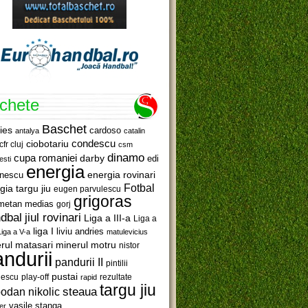
ichete
Baschet
ies
cardoso
antalya
catalin
ciobotariu
condescu
cfr cluj
csm
dinamo
cupa romaniei
darby
edi
esti
energia
anescu
energia rovinari
Fotbal
gia targu jiu
eugen parvulescu
grigoras
metan medias
gorj
jiul rovinari
dbal
Liga a III-a
Liga a
liga I
liviu andries
Liga a V-a
matulevicius
minerul motru
rul matasari
nistor
ndurii
pandurii II
pintilii
pustai
lescu
rezultate
play-off
rapid
targu jiu
steaua
odan nikolic
vasile stanga
er