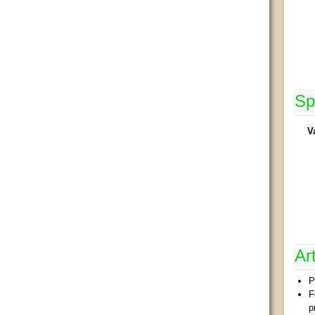
Sp
V
Ar
P
F
p