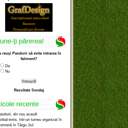
une-ţi părerea!
a reuși Pandurii să evite intrarea în
faliment?
Da
Nu
Rezultate Sondaj
ticole recente
andurii, din nou acasă!
otbal-tenis, într-un turneu organizat în
remieră în Târgu Jiu!