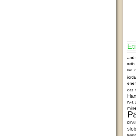
Et
andr
trofin
bucur
iord
ener
gaz 
Han
IV-a
mine
Pa
pirvu
slob
transf