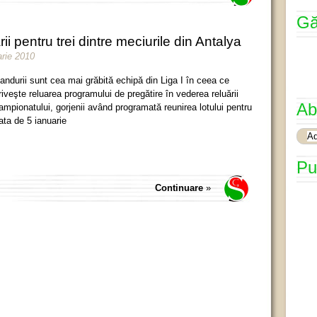
Gă
ii pentru trei dintre meciurile din Antalya
arie 2010
andurii sunt cea mai grăbită echipă din Liga I în ceea ce
riveşte reluarea programului de pregătire în vederea reluării
Ab
ampionatului, gorjenii având programată reunirea lotului pentru
ata de 5 ianuarie
Pu
Continuare
»