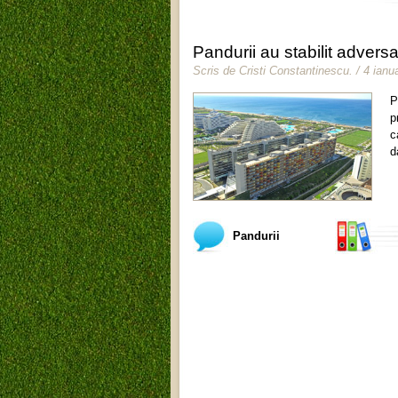
Pandurii au stabilit adversar
Scris de
Cristi Constantinescu
.
/ 4 ianu
P
p
c
d
Pandurii