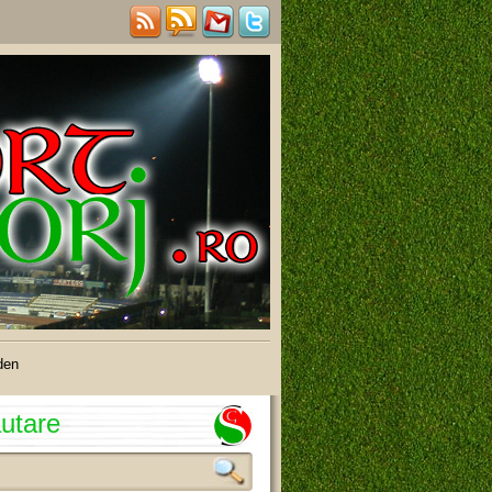
den
utare