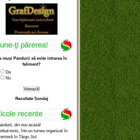
une-ţi părerea!
a reuși Pandurii să evite intrarea în
faliment?
Da
Nu
Rezultate Sondaj
ticole recente
andurii, din nou acasă!
otbal-tenis, într-un turneu organizat în
remieră în Târgu Jiu!