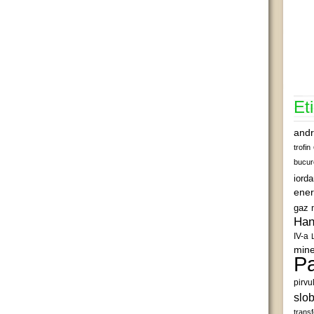
Et
andr
trofin
bucur
iord
ener
gaz 
Han
IV-a
mine
Pa
pirvu
slob
transf