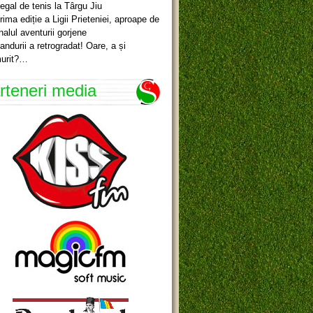
egal de tenis la Târgu Jiu
rima ediție a Ligii Prieteniei, aproape de
inalul aventurii gorjene
andurii a retrogradat! Oare, a și
urit?…
rteneri media