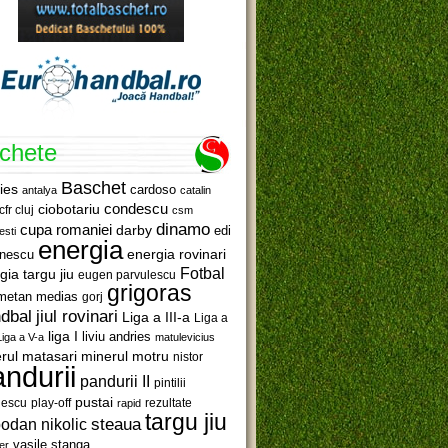
ichete
Baschet
ies
cardoso
antalya
catalin
ciobotariu
condescu
cfr cluj
csm
dinamo
cupa romaniei
darby
edi
esti
energia
anescu
energia rovinari
Fotbal
gia targu jiu
eugen parvulescu
grigoras
metan medias
gorj
jiul rovinari
dbal
Liga a III-a
Liga a
liga I
liviu andries
Liga a V-a
matulevicius
minerul motru
rul matasari
nistor
ndurii
pandurii II
pintilii
pustai
lescu
rezultate
play-off
rapid
targu jiu
steaua
odan nikolic
vasile stanga
er