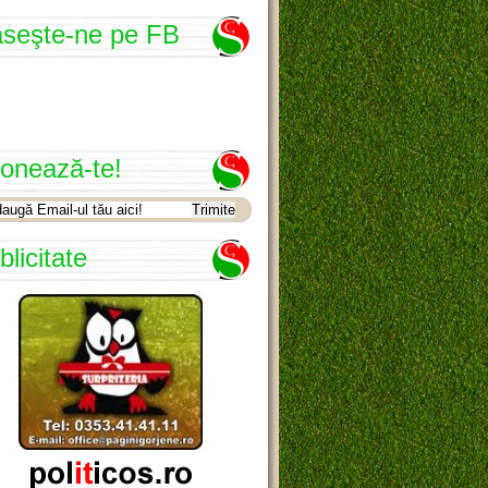
seşte-ne pe FB
onează-te!
blicitate