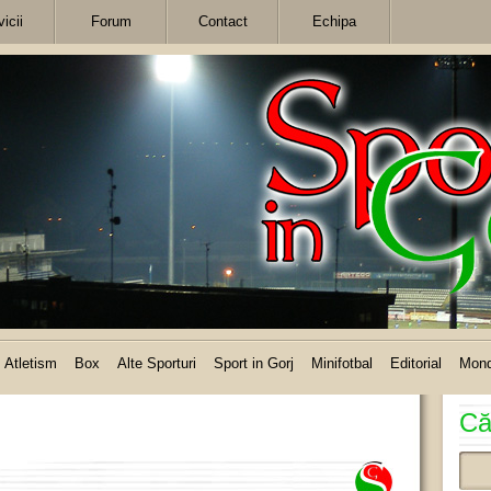
icii
Forum
Contact
Echipa
Atletism
Box
Alte Sporturi
Sport in Gorj
Minifotbal
Editorial
Mon
Că