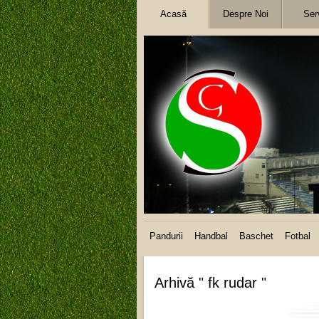
Acasă
Despre Noi
Serv
Pandurii
Handbal
Baschet
Fotbal
Arhivă " fk rudar "