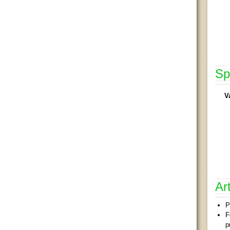
Sp
V
Ar
P
F
p